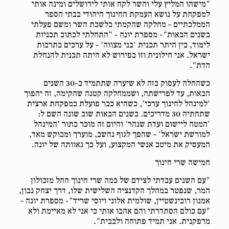
"מישהו המליץ עלי והשר לקח אותי לירושלים ומינה אותי
למפקחת על נושא העמקת החינוך היהודי בבתי הספר
הממלכתיים – מחלקה שהקמתי בלשכת השר ומשם פעלתי
בשנים הבאות"- מספרת יונה – "התחלתי לכתוב תכניות
לימוד, בין היתר תכנית 'בני מצווה' – על ערכים בתרבות
ישראל. אני חילונית וזו בפירוש לא היתה תכנית להנחלת
הדת".
כשהחלה לעסוק בזה לא שיערה שתתמיד ב-30 השנים
הבאות, עד לפרישתה, ושממחלקה קטנה שהקימה, זה יהפוך
'למינהל לחינוך ערכי', כשהיא כבר פועלת כמפקחת ארצית
שתחתיה 30 מדריכים. בשנים הבאות שוב שונה השם ל:
'המטה ליישום ועדת שנהר' והיום זה מוכר בתור 'המינהל
למורשת ישראל' – שהפך לגוף נחשב, מוערך ומבוקש מאד,
המעסיק את מיטב אנשי המקצוע, ועל כך גאוותה של יונה.
חמישה שרי חינוך
"עם השנים עבדתי לצידם של כמה שרי חינוך החל מזבולון
המר, שנפטר במהלך הקדנציה השלישית שלו, דרך יצחק נבון,
אמנון רובינשטיין, שולמית אלוני ויוסי שריד"- מספרת יונה –
"עם כולם הסתדרתי והם אהבו אותי כי אני לא מאיימת ולא
מרפקנית. אני תמיד פתוחה ולבבית".