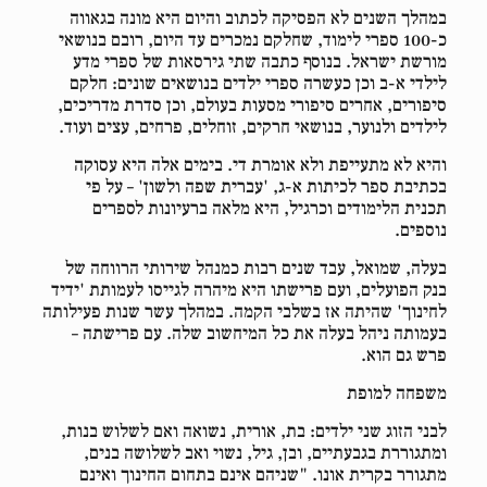
במהלך השנים לא הפסיקה לכתוב והיום היא מונה בגאווה
כ-100 ספרי לימוד, שחלקם נמכרים עד היום, רובם בנושאי
מורשת ישראל. בנוסף כתבה שתי גירסאות של ספרי מדע
לילדי א-ב וכן כעשרה ספרי ילדים בנושאים שונים: חלקם
סיפורים, אחרים סיפורי מסעות בעולם, וכן סדרת מדריכים,
לילדים ולנוער, בנושאי חרקים, זוחלים, פרחים, עצים ועוד.
והיא לא מתעייפת ולא אומרת די. בימים אלה היא עסוקה
בכתיבת ספר לכיתות א-ג, 'עברית שפה ולשון' – על פי
תכנית הלימודים וכרגיל, היא מלאה ברעיונות לספרים
נוספים.
בעלה, שמואל, עבד שנים רבות כמנהל שירותי הרווחה של
בנק הפועלים, ועם פרישתו היא מיהרה לגייסו לעמותת 'ידיד
לחינוך' שהיתה אז בשלבי הקמה. במהלך עשר שנות פעילותה
בעמותה ניהל בעלה את כל המיחשוב שלה. עם פרישתה –
פרש גם הוא.
משפחה למופת
לבני הזוג שני ילדים: בת, אורית, נשואה ואם לשלוש בנות,
ומתגוררת בגבעתיים, ובן, גיל, נשוי ואב לשלושה בנים,
מתגורר בקרית אונו. "שניהם אינם בתחום החינוך ואינם