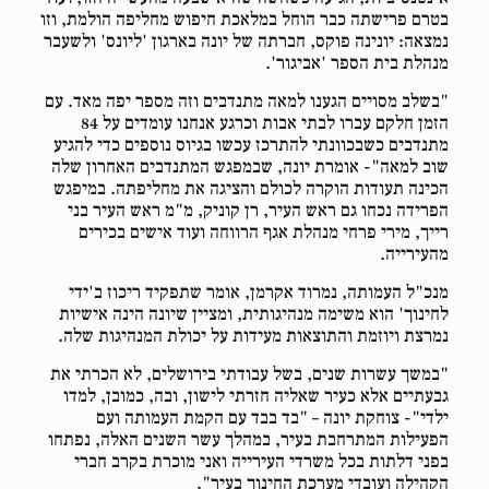
בטרם פרישתה כבר הוחל במלאכת חיפוש מחליפה הולמת, וזו
נמצאה: יונינה פוקס, חברתה של יונה בארגון 'ליונס' ולשעבר
מנהלת בית הספר 'אביגור'.
"בשלב מסויים הגענו למאה מתנדבים וזה מספר יפה מאד. עם
הזמן חלקם עברו לבתי אבות וכרגע אנחנו עומדים על 84
מתנדבים כשבכוונתי להתרכז עכשו בגיוס נוספים כדי להגיע
שוב למאה"- אומרת יונה, שבמפגש המתנדבים האחרון שלה
הכינה תעודות הוקרה לכולם והציגה את מחליפתה. במיפגש
הפרידה נכחו גם ראש העיר, רן קוניק, מ"מ ראש העיר בני
רייך, מירי פרחי מנהלת אגף הרווחה ועוד אישים בכירים
מהעירייה.
מנכ"ל העמותה, נמרוד אקרמן, אומר שתפקיד ריכוז ב'ידי
לחינוך' הוא משימה מנהיגותית, ומציין שיונה הינה אישיות
נמרצת ויוזמת והתוצאות מעידות על יכולת המנהיגות שלה.
"במשך עשרות שנים, בשל עבודתי בירושלים, לא הכרתי את
גבעתיים אלא כעיר שאליה חזרתי לישון, ובה, כמובן, למדו
ילדי"- צוחקת יונה – "בד בבד עם הקמת העמותה ועם
הפעילות המתרחבת בעיר, במהלך עשר השנים האלה, נפתחו
בפני דלתות בכל משרדי העירייה ואני מוכרת בקרב חברי
הקהילה ועובדי מערכת החינוך בעיר".