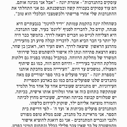
עוסקים בהתנדבות"- אומרת יונה – "אבל אני מבינה אותם.
הם עוד עסוקים בעבודה קשה ובמשכנתא. גם אני התחלתי את
ההתנדבות שלי אחרי פרישתי ולכשמצבי הכלכלי הוא טוב".
כשהחלה יונה בהקמת עמותת 'ידיד לחינוך' בגבעתיים היא
פנתה, קודם כל, לחבריה לסניף 'ליונס' בעיר, שבו התנדבה.
היא הצליחה לגייס 10 חברים ויצאה לדרך. בהמשך כבר היה
קל יותר כי חבר הביא חבר. לדבריה קבלה סיוע רב מהעיריה,
מהרגע הראשון שיצאה לדרך. ראש העיר דאז, ראובן בן שחר,
נשא הרצאת פתיחה ונתן לה אישור להשתמש בכל שירותי
המשרד של מחלקת הרווחה. במקביל נפתחו בפניה גם דלתות
מחלקת החינוך בעירייה – והיחס החם הזה, כמו גם שיתוף
הפעולה, נמשכים עד היום. "העירייה ממש מחבקת אותנו
"מספרת יונה – "בעיר פועלים 9 בתי ספר יסודיים עם מאה
מתנדבים שלנו שפועלים בהם כמו גם בארבע הספריות
העירוניות. יש מתנדבים שעובדים אחד על אחד מול תלמיד
שמתקשה בתחום כזה או אחר ומלווים אותו אישית, בכיתה.
יש שמלווים קבוצה בכיתה ואחרים, שעובדים מחוץ לכיתה
והמורה מוציאה אליהם ילד, שזקוק לקידום כלשהו.
המתנדבים פועלים מכיתות א' ועד ח' – לפי דרישת בית
הספר. אני מראיינת כל מתנדב, שגם ממלא טופס מפורט
ולגבי הגברים המתנדבים – אני גם דואגת להוציא אישור
מהמשטרה על כך שאין עבר פלילי בכלל ובתחום המיני בפרט.