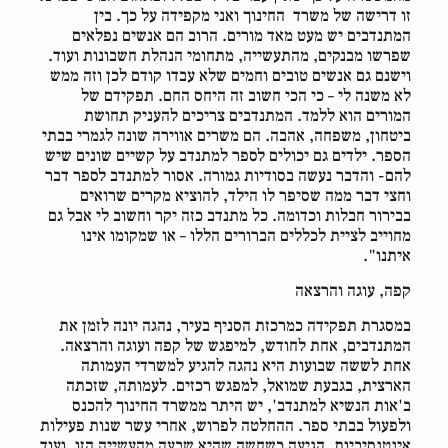
זו דרישה של משרד החינוך ואני מקפידה על כך. בין
המתנדבים יש מעט מאד מורים. הרוב הם אנשים נפלאים
שפרשו מבנקים, מהתעשייה, מתחומי הנהלת חשבונות ועוד.
וישנם גם אנשים טובים וחמים שלא עבדו קודם לכן וזה ממש
לא משנה לי – כי הכי חשוב זה היחס החם. תפקידם של
המורים הוא ללמד. המתנדבים צריכים להעניק תחושת
ביטחון, משפחה, אהבה. הם משרים אווירה שונה לגמרי בבתי
הספר. ילדים גם יכולים לספר למתנדב על קשיים שונים שיש
להם- והדבר נעשה בסודיות גמורה. אסור למתנדב לספר דבר
וחצי דבר ממה שסיפר לו הילד, להוציא מקרים שרואים
בבירור חבלות וכדומה. כל מתנדב כזה יקר וחשוב לי אבל גם
מחוייב לציית לכללים הברורים הללו – או שמקומו אינו
איתנו".
קפה, עוגה והרצאה
במסגרת תפקידה כמרכזת הסניף בעיר, נהגה יונה לזמן את
המתנדבים, אחת לחודש, למיפגש של קפה ועוגה והרצאה.
אחת לששה שבועות היא נהגה להגיע למשרדי העמותה
הארצית, בגבעת שמואל, למפגש רכזים. לעמותה, שזכתה
ב'אות הנשיא למתנדב', יש היתר ממשרד החינוך להכנס
ולפעול בבתי ספר. ההחלטה לפרוש, אחרי עשר שנות פעילות
אינטנסיביות, הגיעה כשחשה שהיא שבעה מהעשייה הזו, ועוד