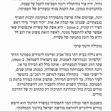
גדול, היה עוד בחיתוליו ויונה הסכימה לקבל על עצמה,
בהתנדבות כמובן, את הקמת סניף גבעתיים של העמותה.
יונה, שבימים אלה פרשה מתפקידה כמקימת ורכזת הסניף
בגבעתיים, שבגינו אף קבלה את אות 'יקיר העיר' מידי ראש
העיר רן קוניק, ב-2014 – היא אשה של עשייה אינסופית שאי
אפשר שלא להתפעל ממנה. לאשה הזאת פשוט אין רגע דל
והיא כל הזמן בתנועה של עשייה.
מובילה חינוך ערכי
היא גדלה בבית דתי בתל אביב וסיימה לימודים בסמינר הדתי
'תלפיות' ובמדרשה לאמנות. עם נישואיה לשמואל, ב-1960,
עקר הזוג הצעיר לגבעתיים – אותה כלל לא הכירה עד אז,
ויונה החלה בעבודתה כמורה שנשלחה, כמנהג אותן שנים,
ל'ישובי ספר'. בתחילה נסעה למושב יד רמב"ם, בהמשך
לעיר רמלה, עד הקידום המיוחל, שהציב אותה כמורה ברמת גן
הסמוכה. במהלך השנים החלה להעביר חוג להשתלמויות
מורים בבית ברל ובהדרגה התרכזה רק בתחום זה של הדרכת
מורים.
כשנכנס השר זבולון המר לתפקידו במשרד החינוך הוא חיפש
מורים חילוניים להוראת מורשת ישראל בחינוך הממלכתי.