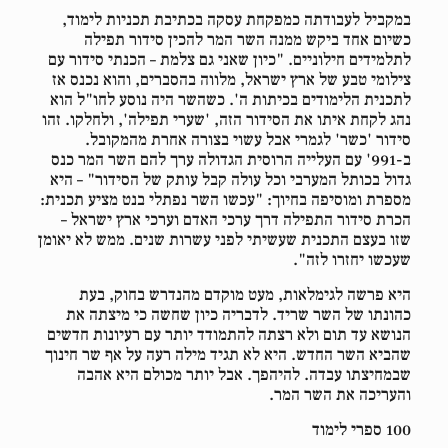
במקביל לעבודתה כמפקחת עסקה בכתיבת תכניות לימוד,
כשיום אחד ביקש ממנה השר המר להכין סידור תפילה
לתלמידים חילוניים. "כיון שאני גם צלמת – הכנתי סידור עם
צילומי טבע של ארץ ישראל, מלווה בהסברים, והוא נכנס אז
לתכנית הלימודים בכיתות ה'. כשהשר היה נוסע לחו"ל הוא
נהג לקחת איתו את הסידור הזה, 'שערי תפילה', ולחלקו. זהו
סידור 'כשר' לגמרי אבל עשוי בצורה אחרת מהמקובל.
ב-991' עם העלייה הרוסית הגדולה ערך להם השר המר כנס
גדול בכותל המערבי וכל עולה קבל עותק של הסידור" – היא
מספרת ומוסיפה בחיוך: "עכשו השר נפתלי בנט מציע תכנית:
הכרת סידור התפילה דרך ערכי האדם וערכי ארץ ישראל –
שזו בעצם התכנית שעשיתי לפני עשרות שנים. ממש לא יאומן
שעכשו יחזרו לזה".
היא פרשה לגימלאות, מעט מוקדם מהנדרש בחוק, בעת
כהונתו של השר שריד. לדבריה כיון שחשה כי מיצתה את
הנושא עד תום ולא רצתה להתמודד יותר עם רעיונות חדשים
שהביא השר החדש. היא לא תגיד מילה רעה על אף שר חינוך
שבמחיצתו עבדה. להיהפך. אבל יותר מכולם היא אהבה
והעריכה את השר המר.
100 ספרי לימוד