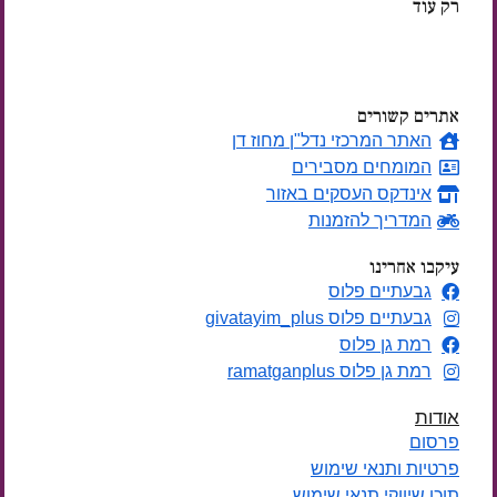
רק עוד
ימים
אתרים קשורים
האתר המרכזי נדל"ן מחוז דן
המומחים מסבירים
אינדקס העסקים באזור
המדריך להזמנות
עיקבו אחרינו
גבעתיים פלוס
גבעתיים פלוס givatayim_plus
רמת גן פלוס
רמת גן פלוס ramatganplus
אודות
פרסום
פרטיות ותנאי שימוש
תוכן שיווקי תנאי שימוש