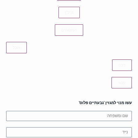
נדל"ן
המומחים
אוכל
רכב
פנאי
עשו מנוי למגזין 'גבעתיים פלוס'