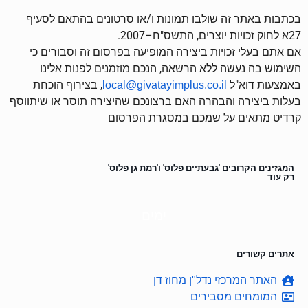
בכתבות באתר זה שולבו תמונות ו/או סרטונים בהתאם לסעיף
27א לחוק זכויות יוצרים, התשס"ח–2007.
אם אתם בעלי זכויות ביצירה המופיעה בפרסום זה וסבורים כי
השימוש בה נעשה ללא הרשאה, הנכם מוזמנים לפנות אלינו
באמצעות דוא"ל
, בצירוף הוכחת
local@givatayimplus.co.il
בעלות ביצירה והבהרה האם ברצונכם שהיצירה תוסר או שיתווסף
קרדיט מתאים על שמכם במסגרת הפרסום
המגזינים הקרובים 'גבעתיים פלוס' ו'רמת גן פלוס'
רק עוד
ימים
אתרים קשורים
האתר המרכזי נדל"ן מחוז דן
המומחים מסבירים