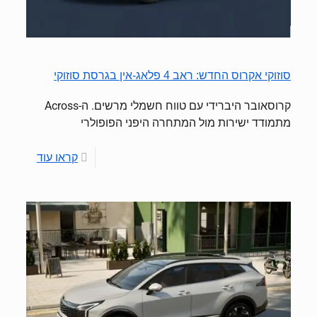
סוזוקי אקרוס החדש: ראב 4 פלאג‑אין בגרסת סוזוקי
קרוסאובר היברידי עם טווח חשמלי מרשים. ה-Across
מתמודד ישירות מול המתחרה היפני הפופולרי
קראו עוד