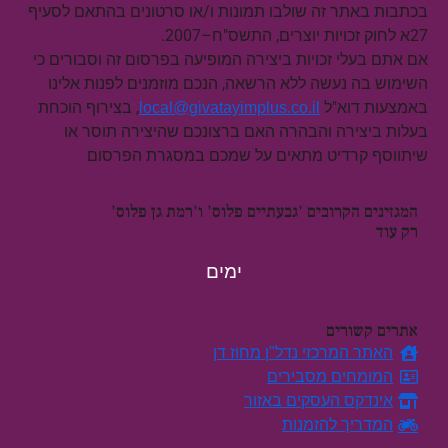
בכתבות באתר זה שולבו תמונות ו/או סרטונים בהתאם לסעיף
27א לחוק זכויות יוצרים, התשס"ח–2007.
אם אתם בעלי זכויות ביצירה המופיעה בפרסום זה וסבורים כי
השימוש בה נעשה ללא הרשאה, הנכם מוזמנים לפנות אלינו
באמצעות דוא"ל
, בצירוף הוכחת
local@givatayimplus.co.il
בעלות ביצירה והבהרה האם ברצונכם שהיצירה תוסר או
שיתווסף קרדיט מתאים על שמכם במסגרת הפרסום
המגזינים הקרובים 'גבעתיים פלוס' ו'רמת גן פלוס'
רק עוד
ימים
אתרים קשורים
האתר המרכזי נדל"ן מחוז דן
המומחים מסבירים
אינדקס העסקים באזור
המדריך להזמנות