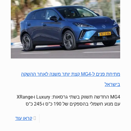
מתיחת פנים ל-MG4 קצת יותר משנה לאחר ההשקה
בישראל
MG4 החדשה תשווק בשתי גרסאות: Luxury ו-XRange
עם מנוע חשמלי בהספקים של 190 כ"ס ו-245 כ"ס
קראו עוד