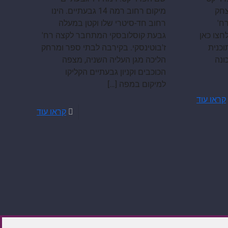
צחק
מיקום רחוב רמה 14 גבעתיים. הינו
ח'
רחוב חד-סיטרי שלו וקטן במעלה
חצו כאן
גבעת קוסלובסקי המתחבר לקצה רח'
וכנית
ז'בוטינסקי. בקירבה לבתי ספר ומרחק
ונה
הליכה מגן העליה השניה, מצפה
הכוכבים וקניון גבעתיים הקליקו
למיקום במפה
[…]
קראו עוד
קראו עוד