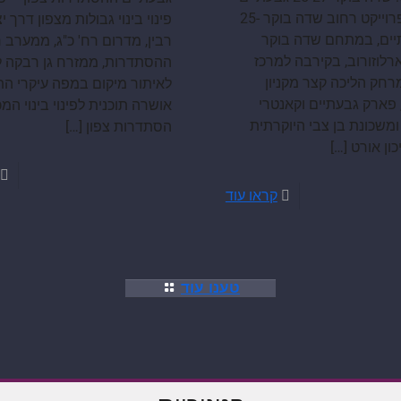
מיקום הפרוייקט רחוב שדה בוקר 25-
פינוי בינוי גבולות מצפון דרך י
תיים, במתחם שדה בוקר
רבין, מדרום רח' כ"ג, ממערב ר
רלוזורוב, בקירבה למרכז
ההסתדרות, ממזרח גן רבקה ל
מרחק הליכה קצר מקניון
לאיתור מיקום במפה עיקרי הת
 פארק גבעתיים וקאנטרי
אושרה תוכנית לפינוי בינוי המכ
ומשכונת בן צבי היוקרתית
הסתדרות צפון
[…]
ון אורט
[…]
קראו עוד
טענו עוד