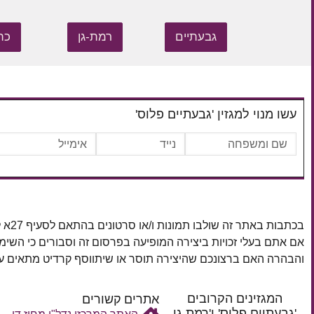
גבעתיים
רמת-גן
כת
עשו מנוי למגזין 'גבעתיים פלוס'
בכתבות באתר זה שולבו תמונות ו/או סרטונים בהתאם לסעיף 27א לחוק זכויות יוצרים, התשס"ח–2007.
אם אתם בעלי זכויות ביצירה המופיעה בפרסום זה וסבורים כי השי
והבהרה האם ברצונכם שהיצירה תוסר או שיתווסף קרדיט מתאים
המגזינים הקרובים
אתרים קשורים
'גבעתיים פלוס' ו'רמת גן