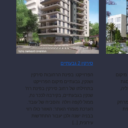
סירקין 2 גבעתיים
גבעתיים מיקום
הפרוייקט: בפינת הרחובות סירקין
 בפסגת
ושנקין, גבעתיים מיקום הפרוייקט
יה,
בתחילתו של רחוב סירקין בפינת רח'
שנקין בגבעתיים, בקירבה לככר נח,
מרחק
ממול לקפה ויולה והסביח של עובד.
ית
הערכת מומחי האתר: האזור כולו רווי
בבניה ישנה ולכן יעבור התחדשות
עירונית,
[…]