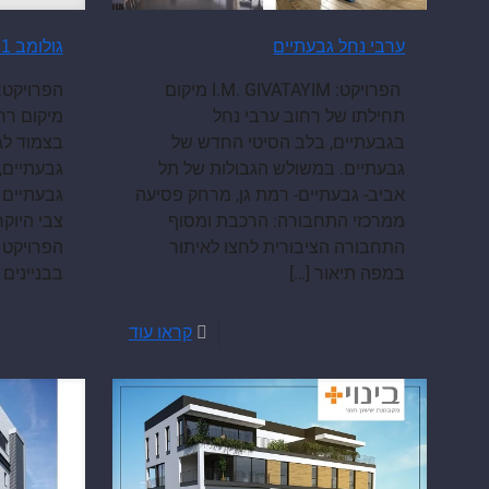
ערבי נחל גבעתיים
גולומב 29-31 גבעתיים
הפרויקט: I.M. GIVATAYIM מיקום
תחילתו של רחוב ערבי נחל
בגבעתיים, בלב הסיטי החדש של
בצמוד לגן
גבעתיים. במשולש הגבולות של תל
גבעתיים,
אביב- גבעתיים- רמת גן, מרחק פסיעה
גבעתיים 
ממרכזי התחבורה: הרכבת ומסוף
צבי היוק
התחבורה הציבורית לחצו לאיתור
הפרויקט 
במפה תיאור
[…]
בבניינים
קראו עוד