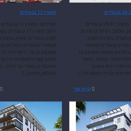
המעיין 11 גבעתיים
הפרויקט: גולומב 29-31 גבעתיים
הפרויקט: המעיין 11 ג
מיקום רחוב גולומב 29-31 גבעתיים,
רחוב המעיין 11 גבעתיים,
 העליה, בקרבת לקניון
לקניון גבעתיים, פארק גבעתיי
 פארק גבעתיים וקאנטרי
וקאנטרי גבעתיים ובמרחק פס
ובמרחק פסיעה משכונת בן
משכונת בן צבי היוקרתית. מר
רתית איתור במפה: תיאור
הליכה קצרה למוסדות החינוך
הריסת דירות השיכון
האיכותיים באזור: גני ילדים, יס
 הקיימים ובנייה במסגרת
[…]
כצנלסון, ותיכון
[…]
קראו עוד