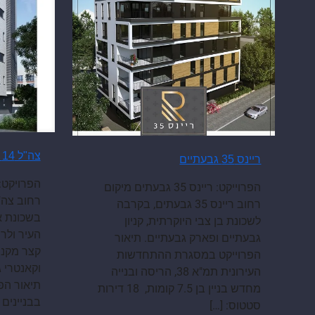
צה"ל 14 גבעתיים
ריינס 35 גבעתיים
הפרוייקט: ריינס 35 גבעתים מיקום
רחוב ריינס 35 גבעתים, בקרבה
בשכונת א
לשכונת בן צבי היוקרתית, קניון
העיר ולר
גבעתיים ופארק גבעתיים. תיאור
קצר מקני
הפרוייקט במסגרת ההתחדשות
וקאנטרי 
העירונית תמ"א 38, הריסה ובנייה
תיאור הפ
מחדש בניין בן 7.5 קומות, 18 דירות
בבניינים
]
סטטוס:
[…]