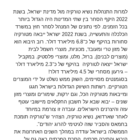
למרות התנהלות נשיא טורקיה מול מדינת ישראל, בשנת
2022 היקף הסחר בין שתי המדינות היה הגדול ביותר
בכל הזמנים. לפי נתונים של המנהל לסחר חוץ במשרד
הכלכלה והתעשייה,
בשנת 2022 ישראל ייבאה מטורקיה
סחורות בהיקף של כ־6.8 מיליארד דולר. רוב היבוא הוא
של
מזון טרי ומעובד, מכוניות, מוצרי חשמל לבית
(מוצרים לבנים), ברזל, מלט, ומוצרי פלסטיק. במקביל
ישראל ייצאה לטורקיה בהיקף של כ־2.3 מיליארד דולר
– גירעון מסחרי של 4.5 מיליארד דולר!
בסגמנטים מסויימים, השוק ממש נשלט על ידי המוצרים
הטורקיים. רשתות השיווק הגדולות בישראל חגגו
ומייבאות מטורקיה הכל, וגם ירקות, שימורים ומוצרי מזון
שונים – יבוא שבא על חשבון החקלאים מיישובי עוטף
עזה והיצרנים הישראלים. עובדה זו צורמת במיוחד
לאחר שארדואן, נשיא טורקיה, הצהיר ש"טורקיה תומכת
בחמאס והסביר שזה לגיטימי להרוג יהודים".
הממשלה בישראל עודדה במהלך השנים האחרונות את
היבוא והסירה מכסים, הסרת המכסים באה גם על