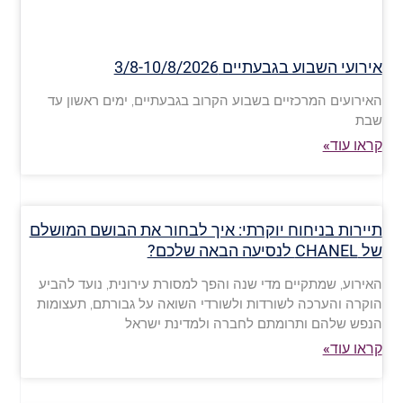
אירועי השבוע בגבעתיים 3/8-10/8/2026
האירועים המרכזיים בשבוע הקרוב בגבעתיים, ימים ראשון עד
שבת
קראו עוד»
תיירות בניחוח יוקרתי: איך לבחור את הבושם המושלם
של CHANEL לנסיעה הבאה שלכם?
האירוע, שמתקיים מדי שנה והפך למסורת עירונית, נועד להביע
הוקרה והערכה לשורדות ולשורדי השואה על גבורתם, תעצומות
הנפש שלהם ותרומתם לחברה ולמדינת ישראל
קראו עוד»