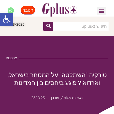
הטבה
פנאי, לייף סטייל, קניות
התחדשות עירונית
מומחים מקצועיים
פתח סרגל
09/08/2026
צרכנות
טורקיה "השתלטה" על המסחר בישראל,
וארדואן? פוגע ביחסים בין המדינות
מערכת Gplus, עודכן
28.10.23