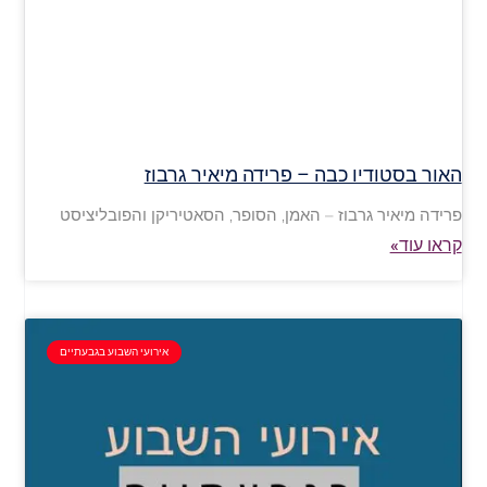
האור בסטודיו כבה – פרידה מיאיר גרבוז
פרידה מיאיר גרבוז – האמן, הסופר, הסאטיריקן והפובליציסט
קראו עוד»
אירועי השבוע בגבעתיים