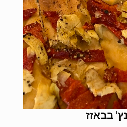
' בבאזז