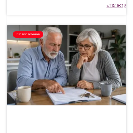
קראו עוד»
המומחית רוית סיני