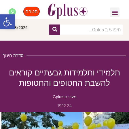
הטבה
פנאי, לייף סטייל, קניות
התחדשות עירונית
מומחים מקצועיים
פתח סרגל
06/08/2026
סדרת חינוך
תלמידי ותלמידות גבעתיים קוראים
להשבת החטופים והחטופות
מערכת Gplus
19.12.24