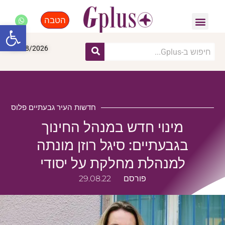
הטבה
פנאי, לייף סטייל, קניות
התחדשות עירונית
מומחים מקצועיים
פתח סרגל
08/08/2026
חדשות העיר גבעתיים פלוס
מינוי חדש במנהל החינוך
בגבעתיים: סיגל רוזן מונתה
למנהלת מחלקת על יסודי
פורסם
29.08.22