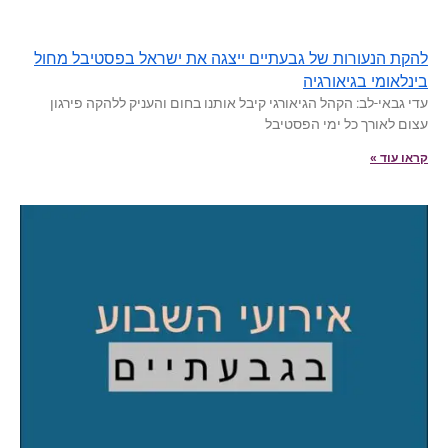
להקת הנעורות של גבעתיים ייצגה את ישראל בפסטיבל מחול
בינלאומי בגיאורגיה
עדי גבאי-לב: הקהל הגיאורגי קיבל אותנו בחום והעניק ללהקה פירגון
עצום לאורך כל ימי הפסטיבל
קראו עוד »