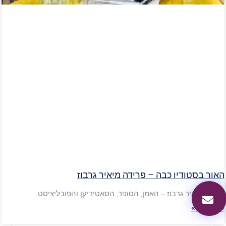
האור בסטודיו כבה – פרידה מיאיר גרבוז
פרידה מיאיר גרבוז – האמן, הסופר, הסאטיריקן והפובליציסט
קראו עוד»