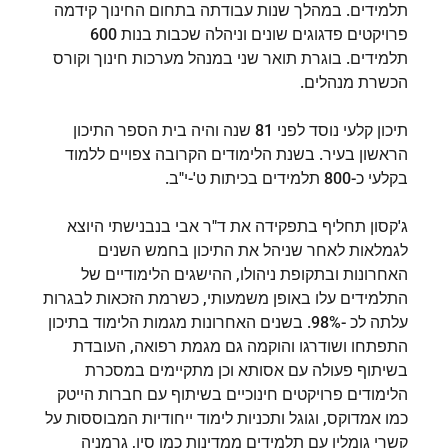
תלמידים. במהלך שנות עבודתה בתחום החינוך קידמה
פרויקטים פדגוגים שונים וניהלה שכבות בנות 600
תלמידים. בוגרת תואר שני במנהל מערכות חינוך וקורס
הכשרת מנהלים.
תיכון קלעי נוסד לפני 81 שנה והיה בית הספר התיכון
הראשון בעיר. בשנת הלימודים הקרובה צפויים ללמוד
בקלעי כ-800 תלמידים בכיתות ט'-י"ב.
ג'קסון תחליף בתפקידה את ד"ר אבי בנבנישתי היוצא
לגמלאות לאחר שניהל את התיכון בחמש השנים
האחרונות ובתקופת ניהולו, ההישגים הלימודיים של
התלמידים עלו באופן משמעותי, כשרמת הזכאות לבגרות
עלתה לכ -98%. בשנים האחרונות מגמות הלימוד בתיכון
התפתחו ושודרגו והוקמה גם מגמת רפואה, העובדת
בשיתוף פעולה עם אסותא וכן מתקיימים במסכרת
הלימודים פרויקטים חינוכיים בשיתוף עם חברות הייטק
כמו אמדוקס, וגוגל ותכניות לימוד ייחודיות המבוססות על
קשרי גומלין עם תלמידים ממדינות כמו סין, גרמניה