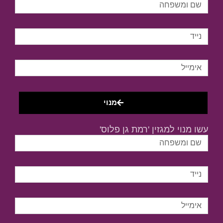
מנוי
עשו מנוי למגזין 'רמת גן פלוס'