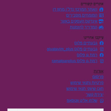
אתרים קשורים
האתר המרכזי נדל"ן מחוז דן
המומחים מסבירים
אינדקס העסקים באזור
המדריך להזמנות
עיקבו אחרינו
גבעתיים פלוס
גבעתיים פלוס givatayim_plus
רמת גן פלוס
רמת גן פלוס ramatganplus
אודות
פרסום
פרטיות ותנאי שימוש
תוכן שיווקי תנאי שימוש
יצירת קשר
שלחו אלינו ווטסאפ