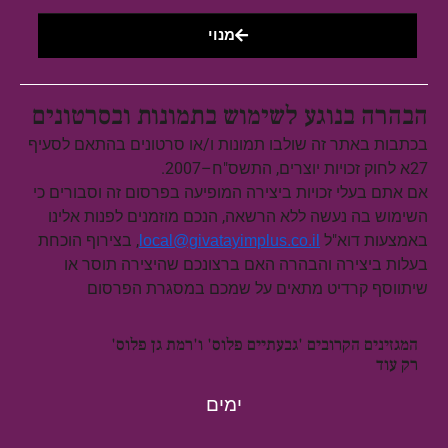
מנוי
הבהרה בנוגע לשימוש בתמונות ובסרטונים
בכתבות באתר זה שולבו תמונות ו/או סרטונים בהתאם לסעיף
27א לחוק זכויות יוצרים, התשס"ח–2007.
אם אתם בעלי זכויות ביצירה המופיעה בפרסום זה וסבורים כי
השימוש בה נעשה ללא הרשאה, הנכם מוזמנים לפנות אלינו
באמצעות דוא"ל
, בצירוף הוכחת
local@givatayimplus.co.il
בעלות ביצירה והבהרה האם ברצונכם שהיצירה תוסר או
שיתווסף קרדיט מתאים על שמכם במסגרת הפרסום
המגזינים הקרובים 'גבעתיים פלוס' ו'רמת גן פלוס'
רק עוד
ימים