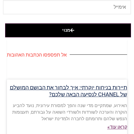
מנוי
אל תפספסו הכתבות האהובות
תיירות בניחוח יוקרתי: איך לבחור את הבושם המושלם
של CHANEL לנסיעה הבאה שלכם?
האירוע, שמתקיים מדי שנה והפך למסורת עירונית, נועד להביע
הוקרה והערכה לשורדות ולשורדי השואה על גבורתם, תעצומות
הנפש שלהם ותרומתם לחברה ולמדינת ישראל
קראו עוד»