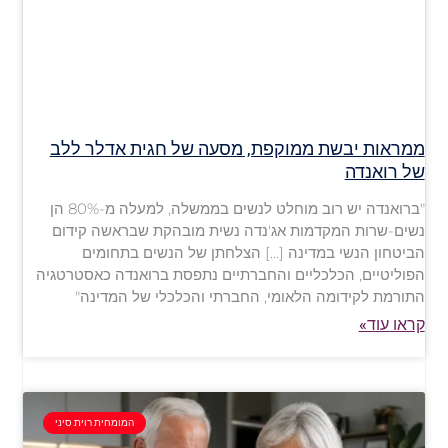
ממראות יבשת ממוקפת, מסעה של חגית אדלר ללב
של רואנדה
"ברואנדה יש רוב מוחלט לנשים בממשלה, למעלה מ-80% הן
נשים-שרות המקדמות אג'נדה נשית מובהקת שבראשה קידום
הביטחון הנשי במדינה […] הצלחתן של הנשים בתחומים
הפוליטיים, הכלכליים והחברתיים נתפסת ברואנדה כאסטרטגיה
התורמת לקידומה הלאומי, החברתי והכלכלי של המדינה"
קראו עוד»
המומחית רוית סיני