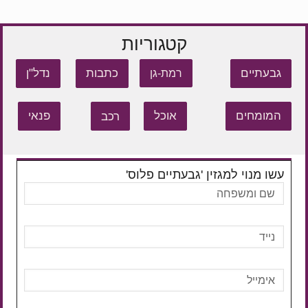
קטגוריות
גבעתיים
כתבות
נדל"ן
רמת-גן
המומחים
אוכל
רכב
פנאי
עשו מנוי למגזין 'גבעתיים פלוס'