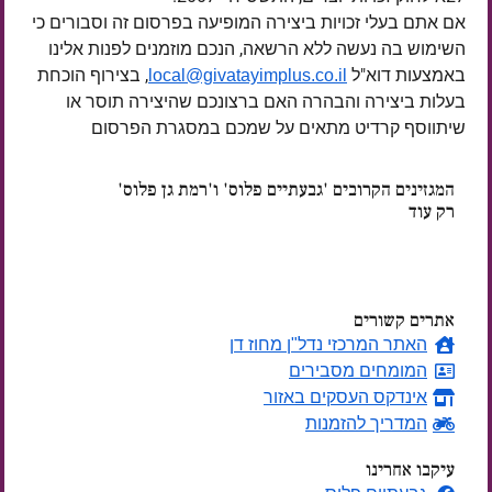
אם אתם בעלי זכויות ביצירה המופיעה בפרסום זה וסבורים כי
השימוש בה נעשה ללא הרשאה, הנכם מוזמנים לפנות אלינו
באמצעות דוא"ל
, בצירוף הוכחת
local@givatayimplus.co.il
בעלות ביצירה והבהרה האם ברצונכם שהיצירה תוסר או
שיתווסף קרדיט מתאים על שמכם במסגרת הפרסום
המגזינים הקרובים 'גבעתיים פלוס' ו'רמת גן פלוס'
רק עוד
ימים
אתרים קשורים
האתר המרכזי נדל"ן מחוז דן
המומחים מסבירים
אינדקס העסקים באזור
המדריך להזמנות
עיקבו אחרינו