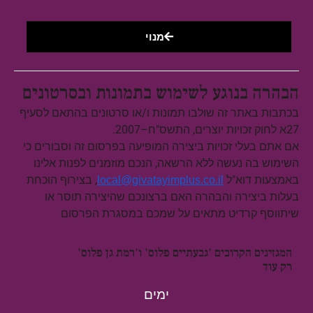
מנוי
הבהרה בנוגע לשימוש בתמונות ובסרטונים
בכתבות באתר זה שולבו תמונות ו/או סרטונים בהתאם לסעיף
27א לחוק זכויות יוצרים, התשס"ח–2007.
אם אתם בעלי זכויות ביצירה המופיעה בפרסום זה וסבורים כי
השימוש בה נעשה ללא הרשאה, הנכם מוזמנים לפנות אלינו
באמצעות דוא"ל
, בצירוף הוכחת
local@givatayimplus.co.il
בעלות ביצירה והבהרה האם ברצונכם שהיצירה תוסר או
שיתווסף קרדיט מתאים על שמכם במסגרת הפרסום
המגזינים הקרובים 'גבעתיים פלוס' ו'רמת גן פלוס'
רק עוד
ימים