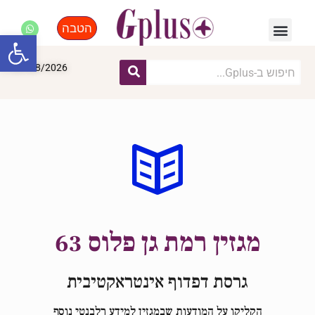
הטבה
פנאי, לייף סטייל, קניות
התחדשות עירונית
מומחים מקצועיים
פתח סרגל
07/08/2026
מגזין רמת גן פלוס 63
גרסת דפדוף אינטראקטיבית
הקליקו על המודעות שבמגזין למידע רלבנטי נוסף