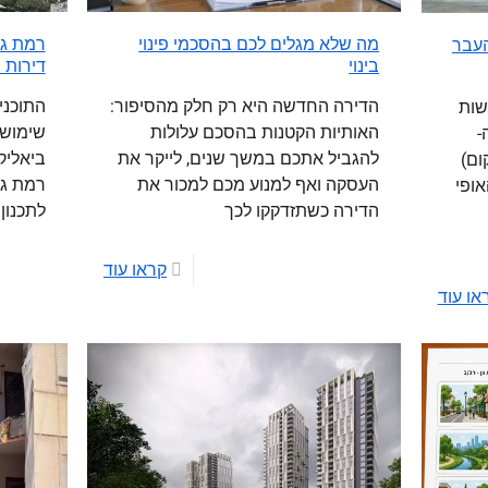
מה שלא מגלים לכם בהסכמי פינוי
העבר
בינוי
דירות ס
הדירה החדשה היא רק חלק מהסיפור:
התוכני
שות
האותיות הקטנות בהסכם עלולות
-
להגביל אתכם במשך שנים, לייקר את
ביאליק
מקום)
העסקה ואף למנוע מכם למכור את
רמת גן
אופי
הדירה כשתזדקקו לכך
לתכנון 
קראו עוד
או עוד