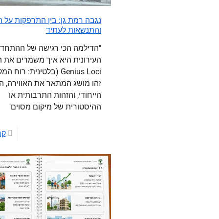
נגבה רמת גן: בין התרפקות על 
והתנשאות לעתיד
"הדילמה הכי רגישה של ההתחד
העירונית היא איך משמרים את ה
Genius Loci (בלטינית: רוח ה
זהו מושג המתאר את האווירה, ה
הייחודי, והזהות התרבותית או
ההיסטורית של מיקום מסוים"
קר