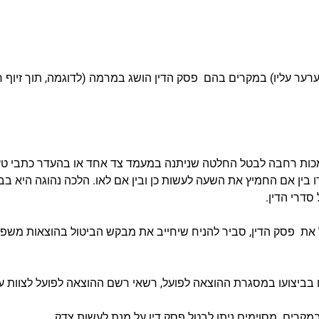
 לערער עליו) במקרים בהם פסק הדין הושג במרמה (לדוגמה, תוך זיוף
פט סמכות רחבה לבטל החלטה שניתנה במעמד צד אחד או בהעדר כתבי טענ
ו בין אם החמיץ את השעה לעשות כן ובין אם לאו. הלכה נהוגה היא ב
סדרי הדין.
את פסק הדין, סביר להניח שיחייב את מבקש הביטול בהוצאות משפט 
 בביצועו במסגרת ההוצאה לפועל, רשאי רשם ההוצאה לפועל לצוות ע
במקרים מסוימים ניתן לבטל פסק דין על מנת לעשות צדק.