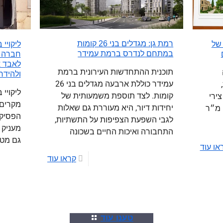
רמת גן: מגדלים בני 26 קומות
 של
ליקויי
במתחם לנדרס ברמת עמידר
חברה ש
לאבד א
תוכנית ההתחדשות העירונית ברמת
ולהידר
עמידר כוללת ארבעה מגדלים בני 26
ליקויי 
קומות. לצד תוספת משמעותית של
רך צירי
מקרים 
יחידות דיור, היא מעוררת גם שאלות
 כ-3 מיליון מ״ר
הפסיקה
לגבי השפעת הצפיפות על התשתיות,
מעניק 
התחבורה ואיכות החיים בשכונה
גם מטי
או עוד
קראו עוד
טענו עוד