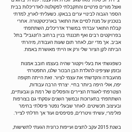
ואצל מורים פרטיים והתקבלתי לפקולטה לאדריכלות בבית
הספר הגבוה לבינויי ערים בבאקו. כשעליתי לארץ, למדתי
בטכניון על מנת לסיים את התואר בארכיטקטורה. אחרי
קבלת התואר עבדתי במשרד אדריכלים, השתתפתי
בפרויקטים רבים ואף תכננתי בניין ברחוב ה"זנגביל" בתל
אביב. אך מדי יום, לאחר תום שעות העבודה, מיהרתי
הביתה לקן הציור שלי ורק אז הייתי מאושרת באמת.
כשפגשתי את בעלי ויקטור שהיה בעצמו חובב אמנות
ובזמן שציפינו להולדת הבן הבכור שלנו, התפטרתי
מהעבודה והקדשתי את עצמי לציור. זאת הייתה תקופה
יפה, אולי היפה ביותר בחיי. יצרתי הרבה עבודות,
הצטרפתי לאגודת הציירים והפסלים של רמת גן וגבעתיים,
השתתפתי בתערוכות ובמשך השנים עסקתי גם בצורפות
ובעיצוב תכשיטים. לאחר שבעלי נפטר פיסלתי בחימר
פולימרי, עשיתי וויטרז'ים, פסיפסים ועוד אך חדלתי לצייר.
בשנת 2015 עקב לחצים ועייפות כרונית הגעתי לתשישות,