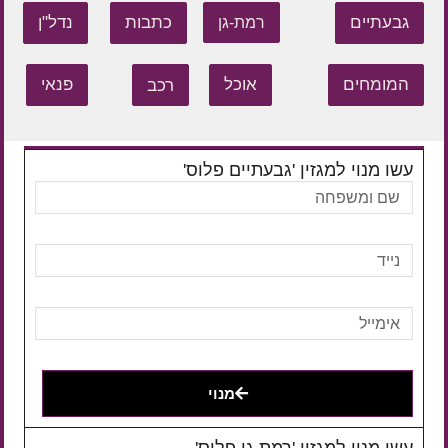
גבעתיים
כתבות
נדל"ן
רמת-גן
המומחים
אוכל
רכב
פנאי
עשו מנוי למגזין 'גבעתיים פלוס'
מנוי