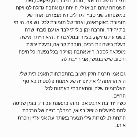
הציורים של דה וינצ'י, מונה, רמברנדט, פיקאסו, ואת
השמחה שהם הביאו לי. הייתה גם אהבה גדולה למוזיקה
במשפחה. שני סביי הגדולים היו מנצחים: אחד של
תזמורת באוקראינה, ואחד של תזמורת לכלי נשיפה. הייתי
בת יחידה, והרבה זמן ביליתי לבד או עם סבתי שרה
בשמיעת מוזיקה, בציור ובמלאכת יד. היא הייתה אישה
בעלת כישרונות רבים, חובבת קריאה, ובעלת יכולת
מופלאה לספר, היא אהבה מוזיקה בכל נפשה, כל היפה
והטוב שיש בנפשי, אני חייבת לה.
גם אמי תרמה חלק חשוב בהתפתחות האמנותית שלי.
היא הראתה לי את יופייה של אמנות פלסטית באוסף
האלבומים שלה, והתאהבתי באמנות לכל
החיים.
כשהייתי בת ארבע אבי נהרג בתאונת עבודה, בזמן שניסה
לתת לפועלים טיפול רפואי, במהלך בנייה של הרכבת
התחתית. למרות גילי הצעיר באותה עת אני עדיין זוכרת
אותו…