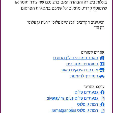
בעלות ביצירה והבהרה האם ברצונכם שהיצירה תוסר או
שיתווסף קרדיט מתאים על שמכם במסגרת הפרסום
המגזינים הקרובים 'גבעתיים פלוס' ו'רמת גן פלוס'
רק עוד
ימים
אתרים קשורים
האתר המרכזי נדל"ן מחוז דן
המומחים מסבירים
אינדקס העסקים באזור
המדריך להזמנות
עיקבו אחרינו
גבעתיים פלוס
גבעתיים פלוס givatayim_plus
רמת גן פלוס
רמת גן פלוס ramatganplus