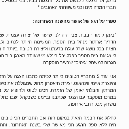
כרגע, אני מצלמת כמעט את כל ההצגות בבית צבי בסטילס 
חברי המדהימים ובני משפחתי האהובים."
ספרי על רגע של אושר מהשנה האחרונה:
"בזמן לימודיי בבית צבי היה לנו שיעור של יצירה עצמית שא
הדריך ארתור מנהל בית הספר. המשימה הייתה לכתוב ולב
הצגה בכל נושא שרק עולה בדעתנו וליצירה הטובה ביותר הו
לייצג את בית הספר בפסטיבל בינלאומי שאותה מארגן בית ה
הגבוה למשחק "גיטיס" שבעיר מוסקבה.
אני ועוד 5 מחבריי הטובים ביותר לכיתה כתבנו הצגה על ה
והיוצרת איימי ווינהאוס. יצירת תיאטרון מחול שמגוללת את סיפ
המרתק והבלתי יאומן של הזמרת, וזכינו לטוס ולהופיע על 
במרכז מוסקבה עם הצגה שכתבנו וביימנו כשבקהל ישבו כתלמ
משחק מכל רחבי אירופה.
לחלוק את הבמה הזאת במקום הזה ועם החברים הכי טובים 
היה ללא ספק הרגע הכי מאושר שלי בשנה האחרונה. והה