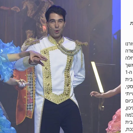
ת
 כשחזרנו
שדה
חלה
משך
חודשיים ישנתי עם העלון הזה מתחת לכרית עד שהגיע ה-1
בית
סקי,
יתי
ום
ון,
למה
בית
כת,