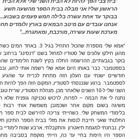
"בית צבי הפך להיות לא הבית השני שלי אלא הבית
הראשון שלי! אני מבלה בבית הספר מהשעה תשע
בבוקר עד אחת עשרה בלילה חמש פעמים בשבוע…
אנחנו עובדים עם מיטב הבמאים בארץ ולומדים תח
מערכת שעות עשירה, מורכבת, ומאתגרת…"
"אמא שלי מספרת שהכול התחיל בגיל 3. באחד המים
מהגן חילקו עלונים של סטודיו למחול בשם "דנסינג" ברחוב 
בוקר בגבעתיים, ההרשמה החלה בקיץ לשנת הלימודים שה
בספטמבר. כבר באותו היום אמא שלי רשמה אותי לחוג, וב
לספטמבר. ברגע שנכנסתי לסטודיו, המקום הזה הפך להיות ה
השני שלי ל-10 השנים שלאחר מכן. מנהלת הסטודיו, שרית טגנ
נתנה לי את הבמה – לפרוח, לרכוש טכניקה גופנית שלא הי
משיגה בשום מקום אחר ושכמובן משמשת אותי רבות כי
בלימודי המשחק שלי. כשהייתי צריכה להירשם לבית ספר תיכ
החלטתי שאני חייבת לנסות את מזלי בבית הספר התיכון ת
ילין. נבחנתי למגמת תיאטרון והתקבלתי. ארבע שנות לימודיי ב
הספר היו היפות בחיי עד כה, הייתי מוקפת בסביבה מחנ