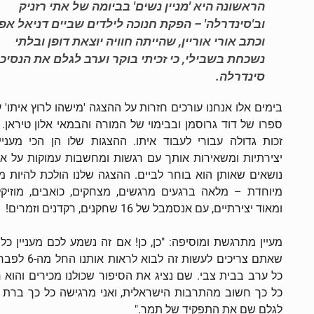
הראשונה היא 'מניין נשים' בביומה של אתי רזניק
וב'סינדרלה' – הפקת חנוכה לילדים שביים דניאל אפ
וכתב אורי אוריין, שהייתה חוויה יוצאת דופן ובלתי
נשכחת בשבילי, כי זכיתי בוקר וערב לגלם את הנסיכ
סינדרלה.
בימים אלו אנחנו עורכים חזרות על ההצגה 'מישהו לרוץ איתו' ע
ספרו של דוד גרוסמן ובבימוי של המורה והבמאי אלון טיראן. ז
זכות גדולה עבורי לעבוד איתו. ההצגות שלו הן הכי מעניינ
יצירתיות ומשאירות אותך עם רגשות ומחשבות עמוקות על א
נושאים שאותן הוא בוחר לביים. ההצגה שלנו הולכת להיות מ
מיוחדת – מלאה ברגעים מרגשים, מצחקים, כואבים, מוזיקל
ומאוד יצירתיים, עם אנסמבל של 16 שחקנים, רקדנים וזמרים!
מעיין מתרגשת ומוסיפה: "כן, כן! אם זה נשמע לכם מעניין כל
שאתם צריכים לעשות זה לבוא לראות א
כל ערב בבית צבי. שם נציג את הסיפור שכולנו מכירים והוא 
כל כך חשוב מהתרבות הישראלית, ואני מרגישה כל כך ברת 
לגלם שם את התפקיד של תמר."