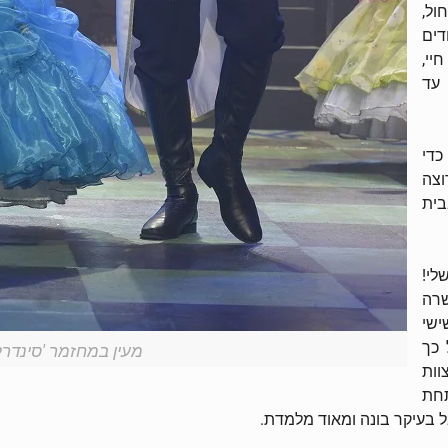
ול,
דים
יי,
 עד
כדי
וצה
בית
לי!
רה
ישי
 כך
מעין במחזמר 'סינדרלה
וות
תחת
 בעיקר בונה ומאוד מלמדת.