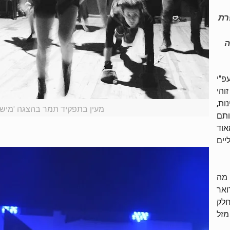
רת
ה
פ"י
והי
ות,
מעין בתפקיד תמר בהצגה 'מישהו 
ותם
אוד
יים
 מה
ותנו החל מה-6 לפברואר
חלק
מזל