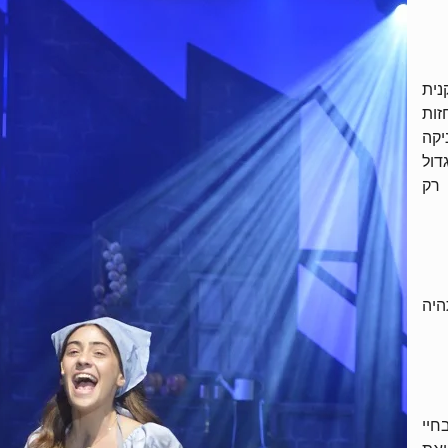
נית
זות
יקה
דול
 רק
היה
חיי