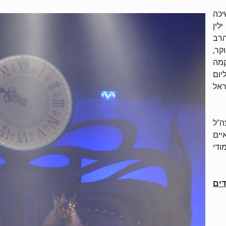
יכה
לין
הרב
ית "ובמקום לקום ב-5:00 בבוקר,
קמה
ליום
ראל
ה"ל
יים
ודי
ים