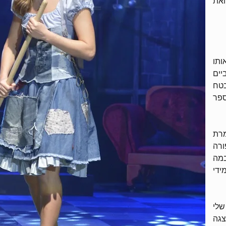
ואת
ותו
יים
בטח
ספר
זמרת
ורה
במה
ידי
שלי
צגה