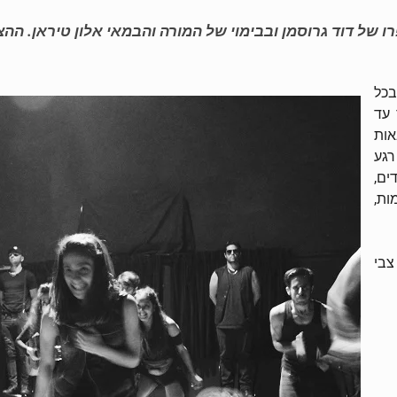
בכל
 עד
אות
רגע
דים,
ות,
צבי