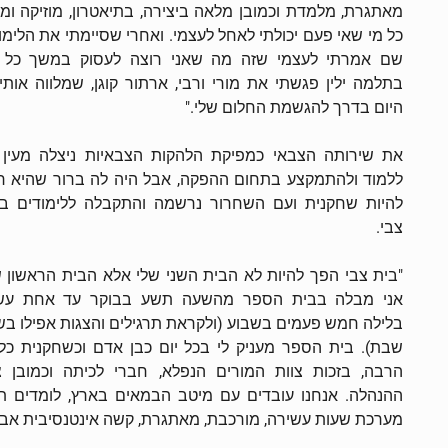
מאתגרת, מלמדת וכמובן מלאה ביצירה, בתיאטרון, מוזיקה ומח
כל מי שאי פעם יכולתי לאחל לעצמי. ואחרי שסיימתי את הלימו
שם אמרתי לעצמי שזה מה שאני רוצה לעסוק במשך כל ח
בתלמה ילין פגשתי את מורי ורבי, ארתור קוגן, שמלווה אותי
היום בדרך להגשמת החלום שלי."
את שירותה הצבאי כמפיקת הלהקות הצבאיות ניצלה מעין 
ללמוד ולהתמקצע בתחום ההפקה, אבל היה לה ברור שהיא ר
להיות שחקנית ועם השחרור נרשמה והתקבלה ללימודים ב
צבי.
"בית צבי הפך להיות לא הבית השני שלי אלא הבית הראשון ש
אני מבלה בבית הספר מהשעה תשע בבוקר עד אחת עש
בלילה חמש פעמים בשבוע (ולקראת תרגילים והצגות אפילו בש
שבת). בית הספר מעניק לי בכל יום כבן אדם וכשחקנית כל
הרבה, בזכות צוות המורים הנפלא, חברי לכיתה וכמובן צ
ההנהלה. אנחנו עובדים עם מיטב הבמאים בארץ, לומדים 
מערכת שעות עשירה, מורכבת, מאתגרת, קשה אינטנסיבית אבל