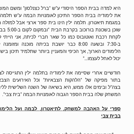
היא למדה בבית הספר היסודי ע"ש "ברל כצנלסון" ומשם המש
את לימודיה בבית הספר התיכון לאומנויות הבמה ע"ש תלמה י
במגמת תיאטרון. תלמה ילין הינו בית ספר ארצי אבל למזלה 
שוכן בשכונת בורוכוב בקרבת הב
לקחת רכבת ואוטובוס כמו כל שאר חברי לכיתה, אני הייתי 
ב-7:30 ובשעה 8:00 כבר יושבת בכיתה מוכנה ומזומנה 
הלימודים הארוך, אך הכיפי והמעניין ביותר שתלמיד תיכון ביש
יכול לאחל לעצמו…"
חודשיים אחרי שסיימה את לימודיה בתלמה ילין התגייסה לצ
בתור מפיקה של "הלהקות הצבאיות" וכל האירועים הצבא
בצה"ל ובימים אלו ממש, היא בשיאה של השנה השלישית ללימ
המשחק שלה בבית הספר הגבוה לאומנויות הבמה "בית צבי".
ספרי על האהבה למשחק, לתיאטרון, לבמה ועל הלימוד
בבית צבי