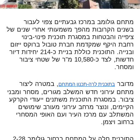
מתחם גולומב במרכז גבעתיים צפוי לעבור
בשנים הקרובות מהפך משמעותי אחרי שנים של
ציפייה והבטחות במסגרת תוכנית פינוי-בינוי
רחבת היקף שמקדמת חברת טובול ברוקס ייזום
ובנייה. התוכנית כוללת בניית כ-214 יחידות דיור
חדשות, לצד כ-10,580 מ"ר של שטחי ציבור
ומסחר.
מדובר
, במטרה ליצור
בתוכנית לרה-תכנון המתחם
מתחם עירוני חדש המשלב מגורים, מסחר ומבני
ציבור. במסגרת התוכנית משתנים ייעודי הקרקע
הקיימים, ונוצר מרחב עירוני מעורב שימושים
המשתלב עם מרכז העיר ועם האופי המסחרי
ברחוב ויצמן.
התוכנית חלה על המתחם ברחוב גולומב 2-28