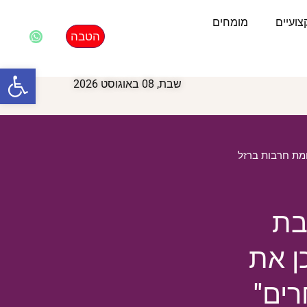
ועיים
מומחים
הטבה
פתח סרגל
שבת, 08 באוגוסט 2026
ת חרבות ברזל
בת
ן את
רים"