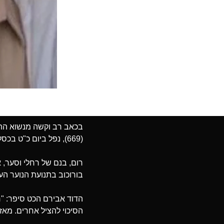
בכאב רב וקשה מנשוא התק
(669), נפל ביום כ"ט בכסלו התשפ"ד (12.12.2023).
רום, בנם של רחלי וסער, א
בורוכוב בתנועת הנוער הע
הדוד אבירם הכט סיפר: "ר
הסיכוי להציל אחרים. מאז