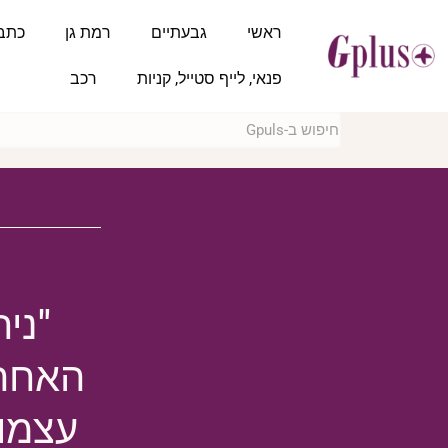
ראשי
גבעתיים
רמת גן
כתב
פנאי, לייף סטייל, קניות
רכב
"ני
האחר.
עצמו 