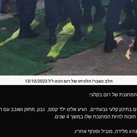
הלב נשבר! הלוויתו של רום הכט ז"ל 13/10/2023
המחנכת של רום בקלעי:
כט למד אצלנו 4 שנים בתיכון קלעי גבעתיים, הגיע אלינו ילד קסם, נבון, מתוק ושוב
כות להיות המחנכת שלו במשך 4 שנים.
היג מלידה, מוביל וסוחף אחריו.