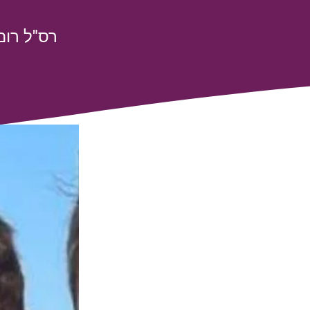
רס"ל רום הכט 