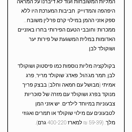
המליות המשובחות ועוד לא דיברנו על המראה
היפהפה והמדוייק. חביבות המערכת היו ללא
ספק אזני ההמן במילוי קרם פרלין משובח…
ממכרות! וחובבי הטעם הפירותי בחרו באזניים
האדומות במלית המשגעת של פירות יער
ושוקולד לבן.
בקולקציה מליות נוספות כמו פיסטוק ושוקולד
לבן, תמר מג'הול, פאדג' שוקולד מריר, פרג
אמיתי (מבושל עם חמאה וחלב) בבצק פריך
מנוקד בפרג ושוקולד עם מזרה של סוכריות
צבעוניות במיוחד לילדים. יש אזני המן
לטבעונים עם מילוי שוקולד או תמרים ואגוזי
מלך. (59-39 ₪ למארז 400-220 גרם).