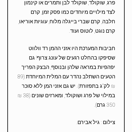
פרג, שוקולד, שוקולד לבן ותמרים או קינמון
לצד מילויים מיוחדים כמו פסק זמן, קרם
חלבה, קרם שברי בייגלה מלוח, עוגיות אוריאו,
קרם נוגט, לוטוס ועוד.
חביבות המערכת היו אזני ההמן רד וולווט
שסיפקו בהחלט רגעים של עונג צרוף! גם
יפהפיות במראה שלהן ובנוסף, הבצק הפריך
הטעים השתלב נהדר עם המלית המיוחדת (89
₪ לק"ג בתפזורת). יש גם אזני המן ללא סוכר
במילוי של פרג ושוקולד, ומארזים שונים (38 ₪
350 גרם).
צילום : גיל אבירם.