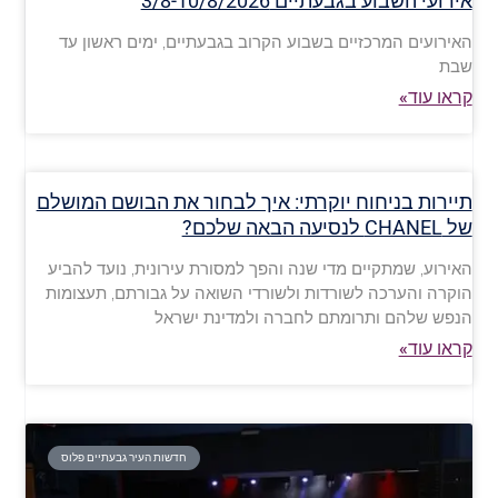
אירועי השבוע בגבעתיים 3/8-10/8/2026
האירועים המרכזיים בשבוע הקרוב בגבעתיים, ימים ראשון עד
שבת
קראו עוד»
תיירות בניחוח יוקרתי: איך לבחור את הבושם המושלם
של CHANEL לנסיעה הבאה שלכם?
האירוע, שמתקיים מדי שנה והפך למסורת עירונית, נועד להביע
הוקרה והערכה לשורדות ולשורדי השואה על גבורתם, תעצומות
הנפש שלהם ותרומתם לחברה ולמדינת ישראל
קראו עוד»
חדשות העיר גבעתיים פלוס