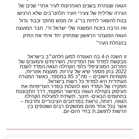
הגאה שנוהרת בשנים האחרונות לעיר אחרי שנים של
הגירה שלילית של צעירי העיר הלהט"בים שלא הרגישו
בנוח להשאר לחיות בר"ג. זה ממש מהפך וכבוד גדול
וזה הרבה בזכות המשנה שלי ישראל זרי, חבר המועצה
הגאה המוצהר הראשון שמחזיק יחד איתי את התיק
בהנהלת העיר"
זו השנה ה-4 בה האגודה למען הלהט״ב בישראל
מבקשת למדוד את המדיניות, השירותים והמענים של
המרחב המוניציפלי כלפי הקהילה הגאה.המדד לשנת
2022 בחן מספר שיא של עיריות, מועצות אזוריות,
מקומיות וישובים – סה״כ 85 במספר, כאשר המטרה
העתידית היא למדוד כל רשות בישראל.
תפקידו של המדד הוא להעלות בסדר העדיפויות את
העיסוק בקהילה הגאה במישור המקומי, דרך התבוננות
בתחומים הבאים- חינוך, תשתית לפעילות הקהילה
הגאה, רווחה, נראות במרחבים הציבוריים ותרבות –
אשר בכל אחד מהם ממשקים רבים ושוטפים בין
הרשות לתושב.ת בחיי היום-יום.