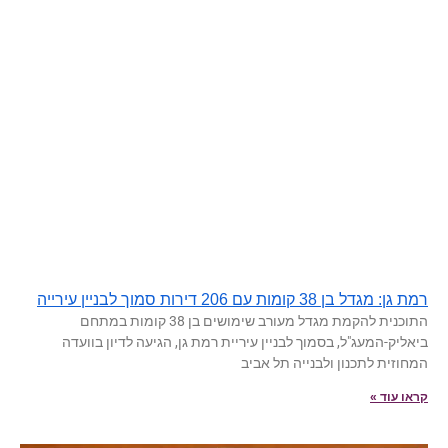
רמת גן: מגדל בן 38 קומות עם 206 דירות סמוך לבניין עירייה
התוכנית להקמת מגדל מעורב שימושים בן 38 קומות במתחם
ביאליק-המעג"ל, בסמוך לבניין עיריית רמת גן, הגיעה לדיון בוועדה
המחוזית לתכנון ולבנייה תל אביב
קראו עוד »