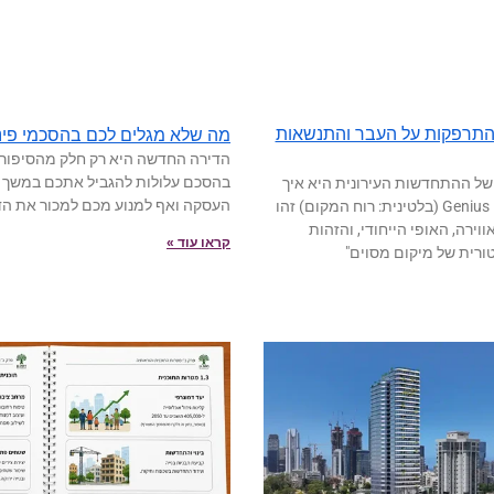
ן התרפקות על העבר והתנשאות
מה שלא מגלים לכם בהסכמי פינוי
הדירה החדשה היא רק חלק מהסיפור:
בהסכם עלולות להגביל אתכם במשך ש
של ההתחדשות העירונית היא איך
העסקה ואף למנוע מכם למכור את הד
משמרים את ה-Genius Loci (בלטינית: רוח המקום) זהו
ירה, האופי הייחודי, והזהות
קראו עוד »
ורית של מיקום מסוים"