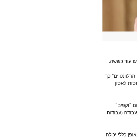
רלוונטיים" כך
סות לאסון
 "זקפים".
בודה (עבודות
פן כללי יכולה