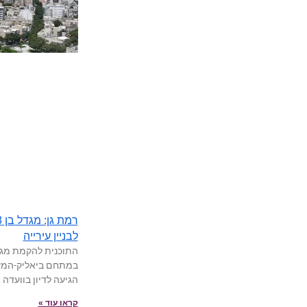
לבניין עירייה
במתחם ביאליק-המעג"
הגיעה לדיון בוועדה 
קראו עוד »