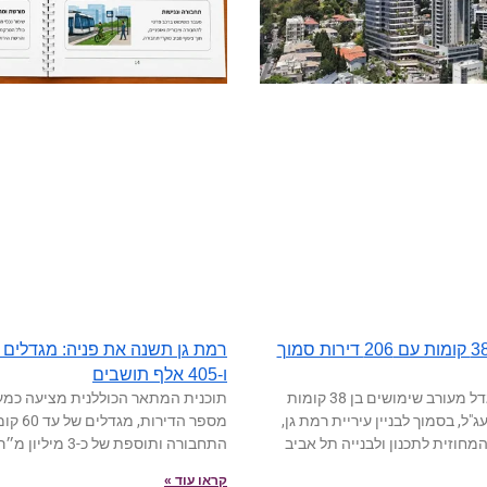
רמת גן: מגדל בן 38 קומות עם 206 דירות סמוך
ו-405 אלף תושבים
התוכנית להקמת מגדל מעורב שימושים בן 38 קומות
תוכנית המתאר הכוללנית מציעה כמ
ל, בסמוך לבניין עיריית רמת גן,
מספר הדיר
המחוזית לתכנון ולבנייה תל אביב
התחבורה ותוספת של כ-3 מיליון מ״ר למסחר ותעסוקה
קראו עוד »