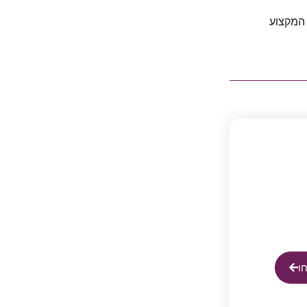
 המקצוע
ו