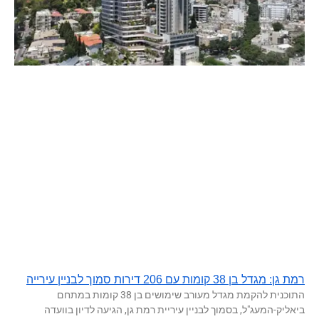
רמת גן: מגדל בן 38 קומות עם 206 דירות סמוך לבניין עירייה
התוכנית להקמת מגדל מעורב שימושים בן 38 קומות במתחם
ביאליק-המעג"ל, בסמוך לבניין עיריית רמת גן, הגיעה לדיון בוועדה