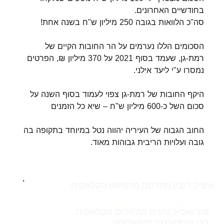
בחודשיים האחרונים.
סה"כ הלוואות בגובה 250 מיליון ש"ח בשנה אחת!
הסכומים הללו נערמים על הר החובות הקיים של
רמת-גן, שעמד בסוף 2021 על 370 מיליון ₪, הפרטים
נמסרו ע"י ליעד אילני.
היקף החובות של רמת-גן צפוי לעמוד בסוף השנה על
סכום השל כ-600 מיליון ש"ח – שיא כל הזמנים
החוב הגבוה של העיריה יהווה נטל במיוחד בתקופה בה
גובה ועלויות הריבית גבוהות מאוד.
,
איציק רובין מתרשם מהפיאט הקלאסית
ברווז המנדרין באגם בפארק הלאומי
מור ואביב נהנים מה'ויליס' הקלאסית
ברי והספורטיבית האדומה