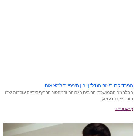
הפרדוקס בשוק הנדל"ן: בין הציפיות למציאות
המלחמה הממושכת, הריבית הגבוהה והמחסור החריף בידיים עובדות יצרו
חוסר יציבות עמוק.
קראו עוד »