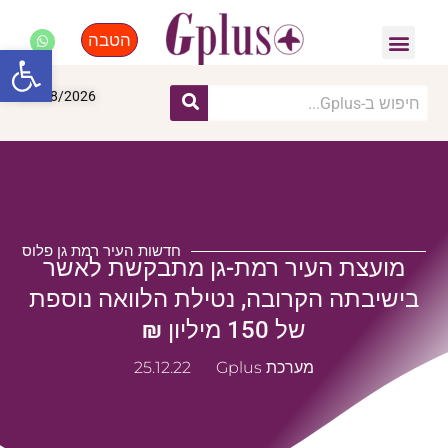
הטבה
פנאי, לייף סטייל, קניות
התחדשות עירונית
מומחים מקצועיים
פתח סרגל
07/08/2026
חדשות העיר רמת גן פלוס
מועצת העיר רמת-גן מתבקשת לאשר
בישיבתה הקרובה, נטילת הלוואה נוספת
של 150 מיליון ₪
מערכת Gplus
25.12.22