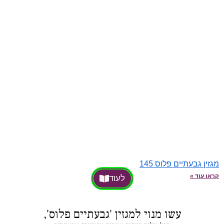
מגזין גבעתיים פלוס 145
קראו עוד »
לעוד
עשו מנוי למגזין 'גבעתיים פלוס',