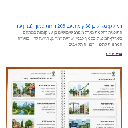
רמת גן: מגדל בן 38 קומות עם 206 דירות סמוך לבניין עירייה
התוכנית להקמת מגדל מעורב שימושים בן 38 קומות במתחם
ביאליק-המעג"ל, בסמוך לבניין עיריית רמת גן, הגיעה לדיון בוועדה
המחוזית לתכנון ולבנייה תל אביב
קראו עוד »