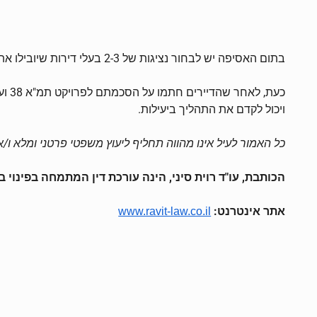
בתום האסיפה יש לבחור נציגות של 2-3 בעלי דירות שיובילו את התהליך מול אנשי המקצוע מטעמכם. לצורך כך יש להחתים את הדיירים על טופס "פרוטוקול בעלי דירות".
כעת
ויכול לקדם את התהליך ביעילות.
כל האמור לעיל אינו מהווה תחליף ליעוץ משפטי פרטני ומלא ו/או
הכותבת, עו"ד רוית סיני, הינה עורכת דין המתמחה בפינוי בינו
אתר אינטרנט:
www.ravit-law.co.il