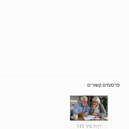
פרסומים קשורים
רןית סיני 145