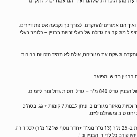
בן 30, ביקשו להיפגש ורצו לדעת מהן הזכויות שלהם ואיך הם אמורים להתקדם. לצורך כך נקבעה אסיפת דיירים.
א הצורך שבטיפול מול קבוצה גדולה של בעלי זכויות בבניין – כלומר בעלי
שכנות טובה ויחסים קרובים – כולם מכירים את כולם וכולם מסכימים שצריך לנצל את הזכויות של תמ"א 38 כדי להתקדם ולשקם את מגוריהם, אולם לא תמיד הזכויות ברורות
דול ונוח ליזמים.
לאחר שלב בדיקת נסח הטאבו, הסברתי כי האדריכל מטעמנו בדק את הזכויות בבניין, אזור המגורים מוכר כמגורים ג'- מה שמקנה יותר זכויות מאזור מגורים ב' וניתן לבנות 7 קומות + גג. בסה"כ
עכשיו נותר רק לחפש יזם עם הצעה מתאימה לדיירים שיקנה לדיירים את המקסימום תמורה המגיעה להם: קרי הרחבת הדירה הקיימת ב- 25 מ"ר (13 מ"ר ממ"ד +חדר נוסף של 12 מ"ר) לכל דירה,