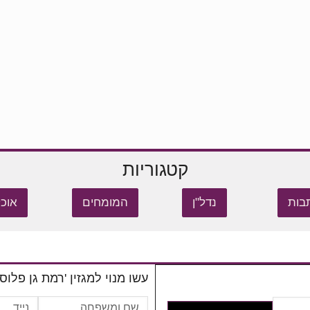
קטגוריות
בות
נדל"ן
המומחים
אוכל
עשו מנוי למגזין 'רמת גן פלוס'