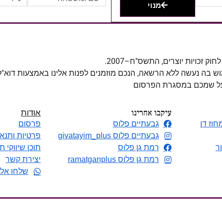
מנוי
מוש בה נעשה ללא הרשאה, הנכם מוזמנים לפנות אלינו באמצעות דוא"
 על שמכם במסגרת הפרסום
עיקבו אחרינו
אודות
חוז דן
גבעתיים פלוס
פרסום
גבעתיים פלוס givatayim_plus
פרטיות ותנאי
ר
רמת גן פלוס
תוכן שיווקי ת
רמת גן פלוס ramatganplus
יצירת קשר
שלחו אלי