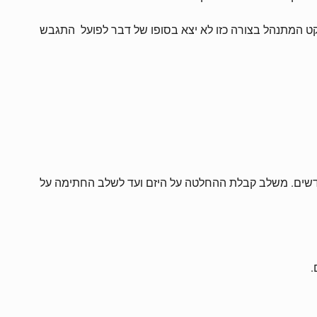
ויקט המתנהל בצורה כזו לא יצא בסופו של דבר לפועל התגבש
 מקבלים הצעה או שתיים, בוחנים את ההצעות, מנסים לערוך התמחרות בין היזמים – תהליך שבדרך כלל אורך בין 3-4 חודשים. משלב קבלת ההחלטה על היזם ועד לשלב החתימה על