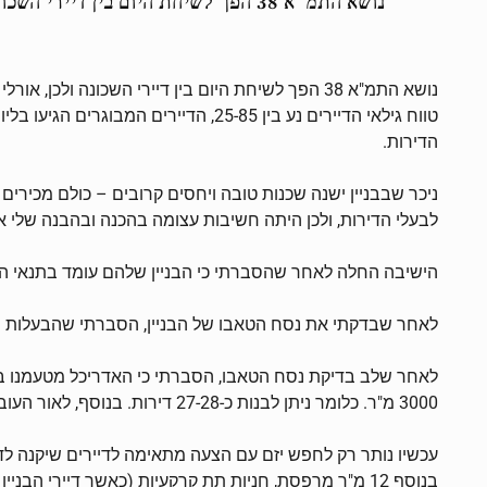
נושא התמ"א 38 הפך לשיחת היום בין דיירי השכונה ולכן, אורלי ושמעון, זוג צעיר כבן 30, ביקשו להיפגש ורצו לדעת מהן הזכויות שלהם ואיך הם אמורים להתקדם
טווח גילאי הדיירים נע בין 25-85, הד
הדירות.
לבעלי הדירות, ולכן היתה חשיבות עצומה בהכנה ובהבנה שלי א
הישיבה החלה לאחר שהסברתי כי הבניין שלהם עומד בתנאי הסף של חוק התמ"א 38 וכי מגיעות להם זכויות שיקנו להם
לאחר שבדקתי את נסח הטאבו של הבניין, הסברתי שהבעלות היא פרטית (לא חכיר
3000 מ"ר. כלומר ניתן לבנות כ-27-28 דירות. בנוסף, לאור העובדה שבבניין קיימות 9 דירות, 28 דירות חדשות שיוקמו במקום – מקנות יחס טוב ומשתלם ליזם.
בנוסף 12 מ"ר מרפסת, חניות תת קרקעיות (כאשר דיירי הבניין יבחרו את החניות ומה שיישאר יהיה לדירות היזם), מחסנים אם יהיו – יהיו קודם כל לדיירי הבניין וכו'.