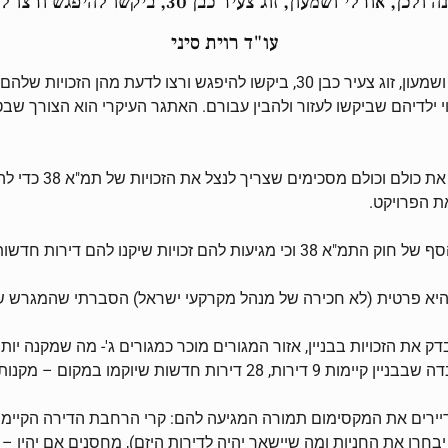
עו"ד רוית סיני
נושא התמ"א 38 הפך לשיחת היום בין דיירי השכונה ולכן, אורלי ושמעון, זוג צעיר כ
יירים המבוגרים הגיעו בליווי ילדיהם שביקשו לעזור ולהבין עבורם. האתגר העיקרי הו
ניכר שבבניין ישנה 
ת הפרויקט.
 דירות חדשות בבניין חדיש ומפואר.
ה של מנהל מקרקעי ישראל) הסברתי שהמגרש של הבניין גודלו 840 מ"ר – גודל יחסית ג