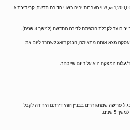
אנו דורשים מהיזם ערבות חוק מכר בשווי הדירה החדשה, כלומר אם הדירה שלו כיום היא 3 חדרים, ללא מעלית וללא חניה ושווה כ- 1,200,000 ₪, שווי הערבות יהיה בשווי הדירה חדשה, קרי דירת 5
רים עד לקבלת המפתח לדירה החדשה (למשך 3 שנים).
ת העסקה מצא אותה מתאימה, הבנק דואג לשחרר ליזם את
'.עלות המפקח היא על היזם שייבחר.
 הרשות הממשלתית להתחדשות עירונית, התש"ע 2016 סעיפים 17 ו19 מקנים לאנשים בגיל פרישה שמתגוררים בבניין וזוהי דירתם היחידה לקבל
 שנים.