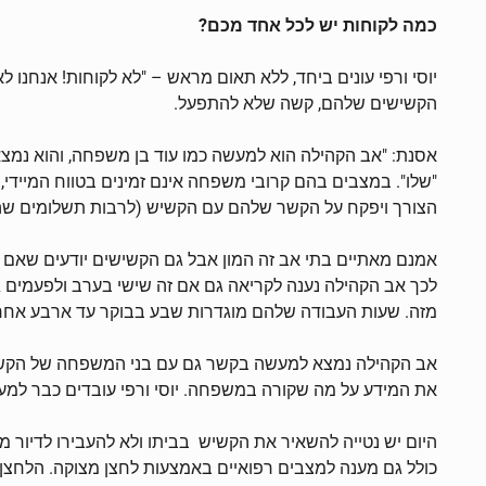
כמה לקוחות יש לכל אחד מכם?
יוסי ורפי עונים ביחד, ללא תאום מראש – "לא לקוחות! אנחנ
הקשישים שלהם, קשה שלא להתפעל.
אסנת: "אב הקהילה הוא למעשה כמו עוד בן משפחה, והוא נמצא
"שלו". במצבים בהם קרובי משפחה אינם זמינים בטווח המיידי,
הצורך ויפקח על הקשר שלהם עם הקשיש (לרבות תשלומים שהם 
אמנם מאתיים בתי אב זה המון אבל גם הקשישים יודעים שאם
לכך אב הקהילה נענה לקריאה גם אם זה שישי בערב ולפעמים ג
מזה. שעות העבודה שלהם מוגדרות שבע בבוקר עד ארבע אחר הצהרים אך הם כוננים 24 שעות כך
אב הקהילה נמצא למעשה בקשר גם עם בני המשפחה של הקשיש ו
את המידע על מה שקורה במשפחה. יוסי ורפי עובדים כבר למע
היום יש נטייה להשאיר את הקשיש בביתו ולא להעבירו לדיור מו