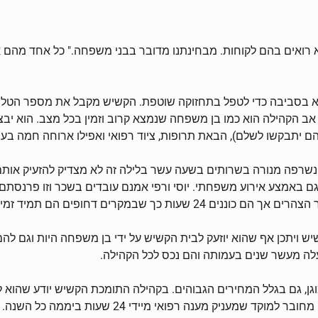
ו לא רואים בהם לקוחות. מבחינתנו מדובר בבני משפחה." כל אחד מה
 בסביבה כדי לטפל בתחזוקה שוטפת. הקשיש מקבל את מספר הטלפון ה
 אב הקהילה הוא כמו בן משפחה שנמצא קרוב וזמין בכל מצב. הוא יבצ
יתבקשו לשלם), הבאת תרופות, ציוד רפואי ואפילו ארוחה חמה בעת
 נשרפה מנורה בשרותים בשעה עשר בלילה זה לא מצדיק להזעיק אות
ם באמצע אירוע משפחתי. יוסי ורפי אמנם עובדים בשכר וזו פרנסת
 שבמקרים דחופים הם תמיד זמינים.
יתכן אף שהוא יוזעק לבית הקשיש על ידי בן משפחה היות וגם להם 
לה מעשר שנים בעמותה והם נכס לכל הקהילה.
גן, גם בגלל המחירים הגבוהים. בקהילה התומכת הקשיש יודע שהוא לא
כולל גם מענה למצבים רפואיים באמצעות לחצן מצוקה. הלח