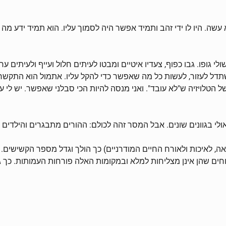
עשה. היו לו ידי זהב ותמיד אפשר היה לסמוך עליו. הוא תמיד ידע מה צר
גופו. גבו כפוף, צעדיו איטיים ומבטו לעיתים חלול ועייף ולעיתים ערני
תדל לעזור, לעשות כל מה שאפשר כדי להקל עליו. אתמול הוא התקשר
טלויזיה ש"לא עובד". ואני מנסה להיות הכי סבלני שאפשר. יש לי עב
 בגוונים שונים. אבל המסר זהה לכולם: ההורים מתבגרים והילדים כבר
, לאיכות ולאורח החיים המודרניים) כך הולך וגדל מספר הקשישים.
וחים שהן אינן מצליחות למלא ובמקומות האלה פורחות העמותות. כך 