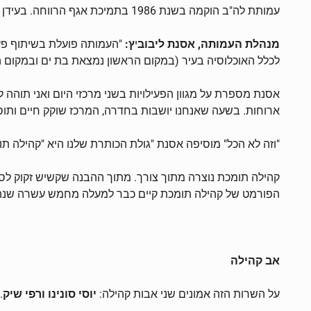
עמותת לה"ב הוקמה בשנת 1986 בתמיכת אגף הרווחה. בעידן שמקדש את הנעורים וחרד מקמטים, למצוא אנשים שמדברים על "הקשישים שלהם" בהתלהבות ואהבה זה כמעט מדע בדיוני.
מנהלת העמותה, אסנת ליבוב
י
ץ:
"העמותה פועלת בשיתוף פעו
לכלל האוכלוסיה בעיר (במקום הראשון נמצאת בת ים ובמקום ה
אסנת מספרת על מגוון הפעילויות בשני מרכזי היום ואני תוהה ל
ארוחות. בשעה שאנחנו יושבות בחדרה, המרכז שוקק חיים ותוסס
"וזה לא הכל" מוסיפה אסנת "גולת הכותרת שלנו היא "קהילה תו
קהילה תומכת נוצרה מתוך צורך. מתוך ההבנה שקשיש זקוק לסי
הפורמט של קהילה תומכת קיים כבר למעלה מחמש עשרה שנה, ה
אב קהילה
על השרות הזה אמונים שני אבות קהילה:
יוסי סונינו ורפי שיק
.