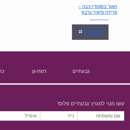
האור בסטודיו כבה –
פרידה מיאיר גרבוז
קראו עוד
גבעתיים
רמת-גן
כת
עשו מנוי למגזין 'גבעתיים פלוס'