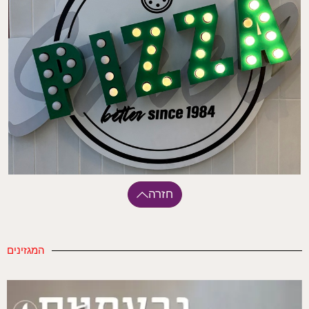
חזרה
המגזינים