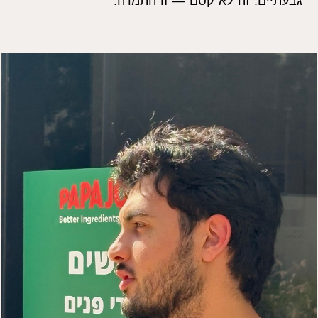
גבעתיים. זה לא קסם — זו התמדה."