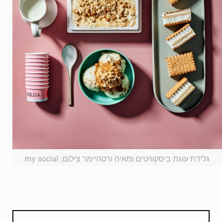
גלידת עוגת ביסקוויטים ומאיה ורטהיימר צילום: my social