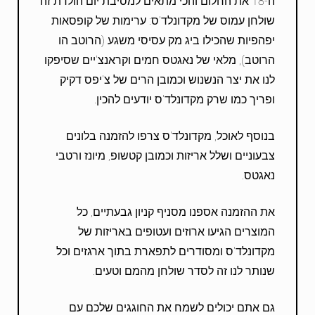
ה-18 את החלום והכי מתאים למסיבת יום הולדת זה
שולחן עמוס של מקדונלד'ס: ערימות של קופסאות
יפהפיות שהכילו ביג מק עסיסי משגע (הרוטב הו
הרוטב), מלאי של נאגטס חמים וקראנצ'יים שסיפקו
לנו את יצר הנשנוש וכמובן הרים של צ'יפס דקיק
ופריך כמו שרק מקדונלד'ס יודעים להכין.
בנוסף לאוכל, מקדונלד'ס צרפו להזמנה בלונים
צבעוניים ושלל אריזות וכמובן קטשופ, מיונז ורטבי
נאגטס.
את ההזמנה אספנו מסניף קניון גבעתיים, כל
המוצרים הגיעו ארוזים ועטופים באריזות של
מקדונלד'ס ומסודרים לתפארת בתוך ארגזים וכל
שנותר לנו זה לסדר שולחן מהמם וטעים.
גם אתם יכולים לשמח את החוגגים שלכם עם