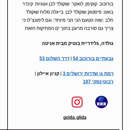
בורוכוב: קוקימן, לואקר, שוקולד לבן ועוגיות, קינדר
בואנו, פיסטוק שוקולד לבן, בייגלה מלוח שוקולד
חלב (שזה הטעם הכי הכי מיוחד) וגם לימונצ׳לו כי
צריך גם סורבה מרענן בתוך ים המתיקות הזאת.
גולדה, גלידריית בוטיק מבית אניטה
|
גבעתיים בורוכוב 54
דרך השלום 53
| קניון איילון |
רמת גן שדרות ירושלים 3
ז'בוטינסקי 107
golda.glida