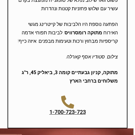
פשוט וואו! שילוב נפלא של סופגנייה מפוצצת בקרם
עשיר עם שלוש פחזניות קטנות ונהדרות.
הפתעה נוספת היו הלביבות של קייטרינג מגשי
האירוח
מתוקה רומסרוויס
. לביבות תפוחי אדמה
קריספיות מבחוץ ורכות וטעימות מבפנים. איזה כייף!
צילום: סטודיו אסף קארלה.
מתוקה, קניון גבעתיים קומה 3, ביאליק 45, ר"ג
משלוחים ברחבי הארץ
1-700-723-723