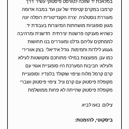
במלאכת יד שזוכה לטוויסט פיסטוקי עשיר, דרך
קרמבו במקרם קטיפתי של ענן ועד במבה אדומה
מעוררת נוסטלגיה, יצרה הקונדיטורית רוסלה יונה
מגוון סופגניות מושחתות המיוצרות בעבודת יד,
כשהיא מעניקה פרשנות יצירתית, חדשנית ומרהיבה
לממתקים עליהם גדלנו ומעוררים בנו תחושות
געגוע לילדות ותמימות. גודל אידיאלי, בצק אוורירי
כמו ענן, מפוצצות במילוי מתוחכם ומקושטות לעילא
ולעילא! חביבות המערכת היו סופגניית אגוזי עם
קרם קרמל מלוח וציפוי שוקולד בלונדיז, וסופגניית
מקופלת פיסטוק עם קרם וניל, ציפוי פיסטוק ושברי
מקופלת פיסטוק שהייתה לא פחות ממושלמת.
צילום: בועז לביא
ביסקוטי, להזמנות
: