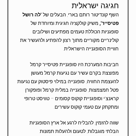
חגיגה ישראלית
השף קונדיטור רותם בארי, הבעלים של
'לה רושל
פטיסייר',
משיק קולקציה חגיגית ומיוחדת של
סופגניות הכוללת טעמים מפתיעים ושילובים
קולינריים מקוריים מתוך רצון להפתיע ולהעשיר את
חוויית הסופגנייה הישראלית.
חביבות המערכת היו סופגניית פטיסייר קרמל
מפוצצת בקרם עשיר עם נגיעות קרמל מעושן
להעצמת החוויה, סופגנייה במילוי פיסטוק עם נגיעות
פטל חמצמצות, סופגנייה במלית קרמל ופופקורן
קראנצ'י וסופגניית קוקוס קסומים – טוויסט טרופי
ומתקתק עם טעמי קוקוס עשירים.
שווה להזמין, להבליח לרגע אל ארץ הסופגניות
הבלתי מוגבלות, לטעום ולהעלות תמונות