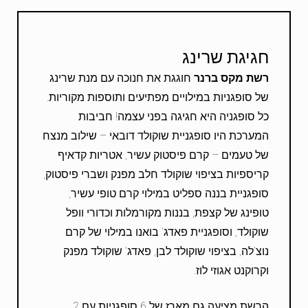
חגיגת שרינג
רשת מקס ברנר
חוגגת את חנוכה עם מנת שרינג
של סופגניות במילויים מפתיעים ותוספות מקוריות.
כל סופגניה היא חגיגה בפני עצמה! חביבות
המערכת היו סופגניית שוקולד דובאי – שילוב מנצח
של טעמים – קרם פיסטוק עשיר, אטריות קדאיף
קריספיות בציפוי שוקולד חלב מפנק ושברי פיסטוק,
סופגניית בננה ספליט במילוי קרם טופי עשיר,
טופינג של קצפת, בננות מקורמלות וכדורי וופל
שוקולד, וסופגניית פאדג' בואנו במילוי של קרם
נוצ'לה, בציפוי שוקולד לבן, פאדג' שוקולד מפנק
וקרוקנט אגוזי לוז.
הרשת מציעה גם מארז של 6 סופגניות עם 2