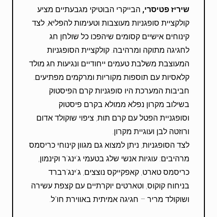
שיריז פטיסרי,
הבייקרי הבוטיקי מגבעתיים מציע
קולקציית סופגניות מעוצבות וטעימות להפליא, לצד
קינוחים אישיים קסומים שיהפכו כל שולחן חג
לחגיגה מתוקה ומרהיבה. קולקציית הסופגניות
המעוצבת משלבת טעמים ייחודיים ונגיעות חג מולד
קלאסיות עם תוספות מקוריות ומרקמים מפתיעים.
חביבות המערכת היו סופגניות קרם הפיסטוק
בשילוב מקרון נפלא ממולא בקרם פיסטוק
וסופגניית הפטל עם קרם תות, ציפוי שוקולד אדום
ורוזטה לבן ועוגיית מקרון.
לצד הסופגניות, ניתן למצוא גם מגוון קינוחי כריסמס
מרהיבים: עוגיות אנשי שלג בטעמי ג'ינג'ר וקינמון,
כריסמס טארט, קאפקייקס נוצצים, ג'ינג'רברד
בניחוח קוקוס, וטארטים יוקרתיים עם קצפת עשירה
ושוקולד מריר – חגיגה אמיתית באווירת חו"ל.