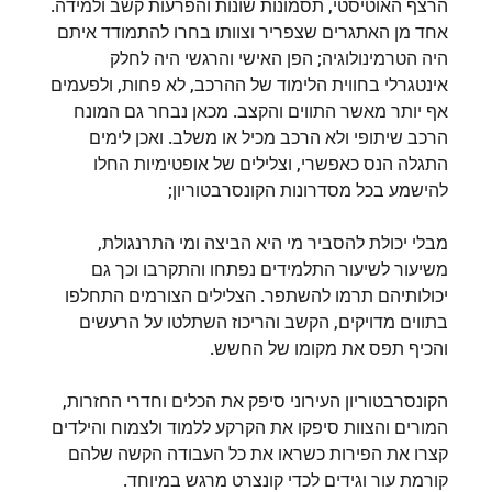
הרצף האוטיסטי, תסמונות שונות והפרעות קשב ולמידה.
אחד מן האתגרים שצפריר וצוותו בחרו להתמודד איתם
היה הטרמינולוגיה; הפן האישי והרגשי היה לחלק
אינטגרלי בחווית הלימוד של ההרכב, לא פחות, ולפעמים
אף יותר מאשר התווים והקצב. מכאן נבחר גם המונח
הרכב שיתופי ולא הרכב מכיל או משלב. ואכן לימים
התגלה הנס כאפשרי, וצלילים של אופטימיות החלו
להישמע בכל מסדרונות הקונסרבטוריון;
מבלי יכולת להסביר מי היא הביצה ומי התרנגולת,
משיעור לשיעור התלמידים נפתחו והתקרבו וכך גם
יכולותיהם תרמו להשתפר. הצלילים הצורמים התחלפו
בתווים מדויקים, הקשב והריכוז השתלטו על הרעשים
והכיף תפס את מקומו של החשש.
הקונסרבטוריון העירוני סיפק את הכלים וחדרי החזרות,
המורים והצוות סיפקו את הקרקע ללמוד ולצמוח והילדים
קצרו את הפירות כשראו את כל העבודה הקשה שלהם
קורמת עור וגידים לכדי קונצרט מרגש במיוחד.