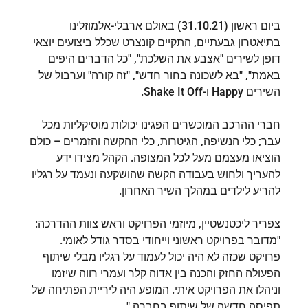
ביום ראשון (31.10.21) באולם ארבלי-אלמוזלינו
בתיאטרון גבעתיים, התקיים קונצרט שכלל ביצועים יוצאי
דופן לשירים "אצבע את השלכת", "כל הדברים היפים
באמת", "בא לשכונה בחור חדש", "זה קורה" וערבול של
השירים Happy ו-Shake It Off.
חברי ההרכב המוכשרים הפגינו יכולות מוסיקליות מכל
עבר; כלי הנשיפה, הגיטרות, כלי ההקשה והזמרים – כולם
הוציאו מעצמם מעל לכל המצופה. הקהל מצידו ידע
להעריך ולחוש בעבודה הקשה שהושקעה ונעמד על רגליו
להריע לילדים במהלך השיר האחרון.
צפריר ליכטנשטיין, מיוזמי הפרויקט וראש צוות ההדרכה:
"מדובר בפרויקט ראשוני וייחודי בסדר גודל לאומי.
פרויקט שכזה לא היה יכול לעמוד על רגליו מבלי שיתוף
הפעולה החזק והכנה בין אדוה קלר ועמרי רווה שיזמו
וניהלו את הפרויקט איתי. המופע היה ליריית הפתיחה של
תפיסה חדשה של שיתוף בחברה."