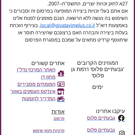
27א לחוק זכויות יוצרים, התשס"ח–2007.
אם אתם בעלי זכויות ביצירה המופיעה בפרסום זה וסבורים כי
השימוש בה נעשה ללא הרשאה, הנכם מוזמנים לפנות אלינו
באמצעות דוא"ל
local@givatayimplus.co.il
, בצירוף הוכחת
בעלות ביצירה והבהרה האם ברצונכם שהיצירה תוסר או
שיתווסף קרדיט מתאים על שמכם במסגרת הפרסום
המגזינים הקרובים
אתרים קשורים
'גבעתיים פלוס' ו'רמת גן
האתר המרכזי נדל"ן
פלוס'
מחוז דן
רק עוד
המומחים מסבירים
ימים
אינדקס העסקים באזור
המדריך להזמנות
עיקבו אחרינו
אודות
גבעתיים פלוס
פרסום
גבעתיים פלוס
פרטיות ותנאי שימוש