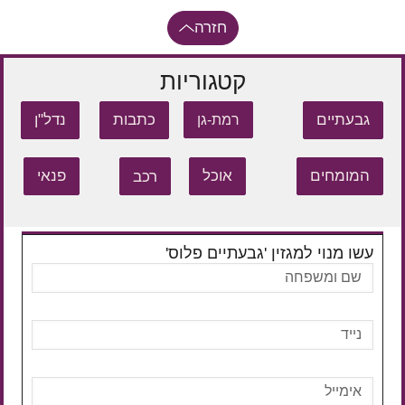
חזרה
קטגוריות
גבעתיים
כתבות
נדל"ן
רמת-גן
המומחים
אוכל
רכב
פנאי
עשו מנוי למגזין 'גבעתיים פלוס'