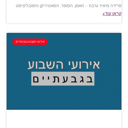
פרידה מיאיר גרבוז – האמן, הסופר, הסאטיריקן והפובליציסט
קראו עוד»
אירועי השבוע בגבעתיים