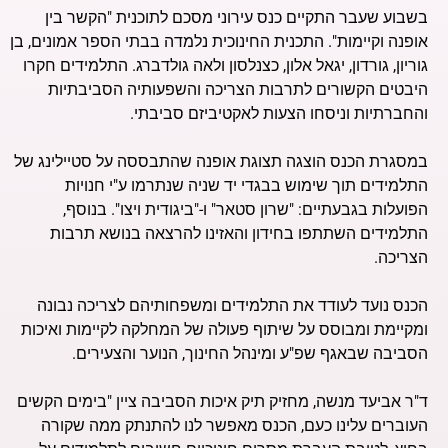
בשבוע שעבר התקיים כנס עירוני מסכם לתוכנית "הקשר בין
אופנה וקיימות". התכנית החינוכית נלמדה בבתי הספר אמונים, בן
גוריון, גורדון, יגאל אלון, כצנלסון ולאה גולדברג. התלמידים חקרו
היבטים הקשורים לתרבות הצריכה והשפעותיה הסביבתיות
והחברתיות וניסחו הצעות לאקטיביזם סביבתי.
במסגרת הכנס הוצגה תצוגת אופנה שהתבססה על סטיילינג של
התלמידים תוך שימוש בבגדי יד שניה שנתרמו ע"י חנויות
הפועלות בגבעתיים: "שרון סטאר" ו-"ביגודית ויצו". בנוסף,
התלמידים השתתפו בחידון והאזינו להרצאה בנושא תרבות
הצריכה.
הכנס נועד לעודד את התלמידים ומשפחותיהם לצריכה נבונה
ומקיימת ומבוסס על שיתוף פעולה של המחלקה לקיימות ואיכות
הסביבה שבאגף שפ"ע ומינהל החינוך, הנוער והצעירים.
ד"ר אביעד מנשה, מחזיק תיק איכות הסביבה ציין "בימים הקשים
העוברים עלינו כעם, הכנס מאפשר לנו להתנתק ממה שקורה