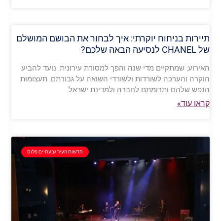
תיירות בניחוח יוקרתי: איך לבחור את הבושם המושלם
של CHANEL לנסיעה הבאה שלכם?
האירוע, שמתקיים מדי שנה והפך למסורת עירונית, נועד להביע
הוקרה והערכה לשורדות ולשורדי השואה על גבורתם, תעצומות
הנפש שלהם ותרומתם לחברה ולמדינת ישראל
קראו עוד»
חדשות העיר גבעתיים פלוס