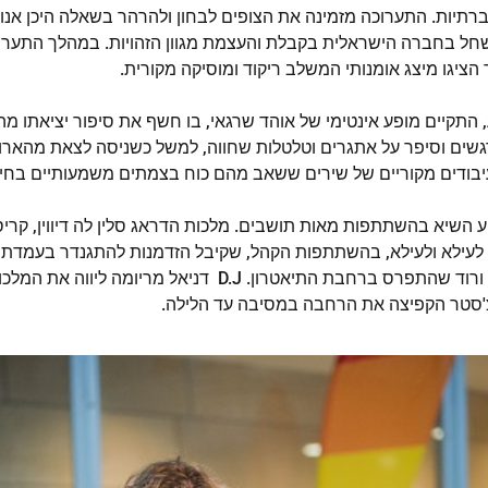
ברתיות. התערוכה מזמינה את הצופים לבחון ולהרהר בשאלה היכן אנו 
שחל בחברה הישראלית בקבלת והעצמת מגוון הזהויות. במהלך התערוכ
 הציגו מיצג אומנותי המשלב ריקוד ומוסיקה מקורית.
 התקיים מופע אינטימי של אוהד שרגאי, בו חשף את סיפור יציאתו מה
גשים וסיפר על אתגרים וטלטלות שחווה, למשל כשניסה לצאת מהארון
עיבודים מקוריים של שירים ששאב מהם כוח בצמתים משמעותיים בחייו
נערך אירוע השיא בהשתתפות מאות תושבים. מלכות הדראג סלין לה דיווין, קר
ג לעילא ולעילא, בהשתתפות הקהל, שקיבל הזדמנות להתגנדר בעמדת 
"ג'י טו" ולצעוד על שטיח ורוד שהתפרס ברחבת התיאטרון. D.J דני