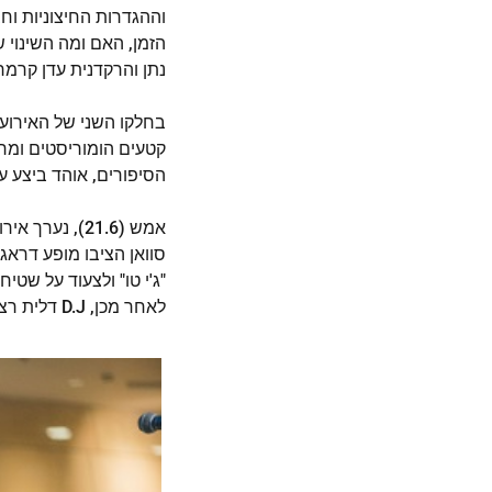
וההגדרות החיצוניות וח
הזמן, האם ומה השינוי 
נתן והרקדנית עדן קרמר
בחלקו השני של האירוע,
קטעים הומוריסטים ומר
הסיפורים, אוהד ביצע 
אמש (21.6), 
סוואן הציבו מופע דרא
לאחר מכן, D.J דלית רצ'סטר הקפיצה את הרחבה במסיבה עד הלילה.