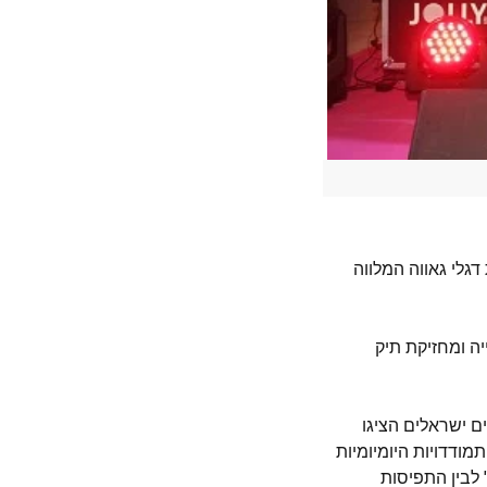
גלי גאווה המלווה
יה ומחזיקת תיק
כה "כחול לבנים, ורוד לבנות" של האוצרת גלית צימבליסט. 36 אמנים ישראלים הציגו
ודדויות היומיומיות
 לבין התפיסות