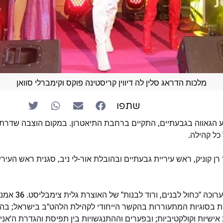
מלכות הדראג סלין לה דיווין קריסטינה פוקס וקימברלי סוואן
שתפו
 הגאווה בגבעתיים, התקיים ברחבת התיאטרון. במקום הוצבה שדרת ד
כל קהילה.
 קוניק, ראש עיריית גבעתיים ובהובלת אור-לי ניב, סגנית ראש העירי
הערב, החל בהצגת התערו
ות בסוגיות המתעוררות בהקשר הייחודי לקהילת הלהט"ב בישראל; בהתמ
אישיות וקולקטיביות; ובפערים וההתנגשויות בין תפיסת והגדרת ה'אני'