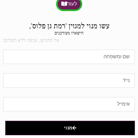
לעוד
עשו מנוי למגזין 'רמת גן פלוס',
הישארו מעודכנים
אל תחמיצו, עכשיו ללא תשלום!
מנוי