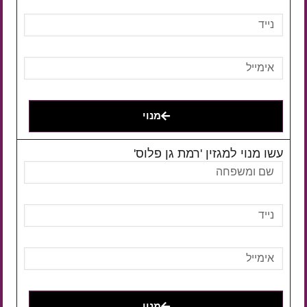
מנוי
עשו מנוי למגזין 'רמת גן פלוס'
מנוי