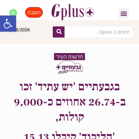
הטבה
פנאי, לייף סטייל, קניות
התחדשות עירונית
מומחים מקצועיים
פתח סרגל
07/08/2026
בגבעתיים 'יש עתיד' זכו
ב-26.74 אחוזים כ-9,000
קולות,
'הליכוד' קיבלו 15.13