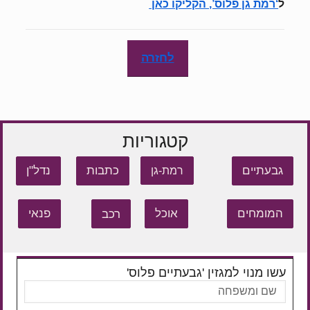
ל
‘רמת גן פלוס’, הקליקו כאן
לחזרה
קטגוריות
גבעתיים
כתבות
נדל"ן
רמת-גן
המומחים
אוכל
רכב
פנאי
עשו מנוי למגזין 'גבעתיים פלוס'