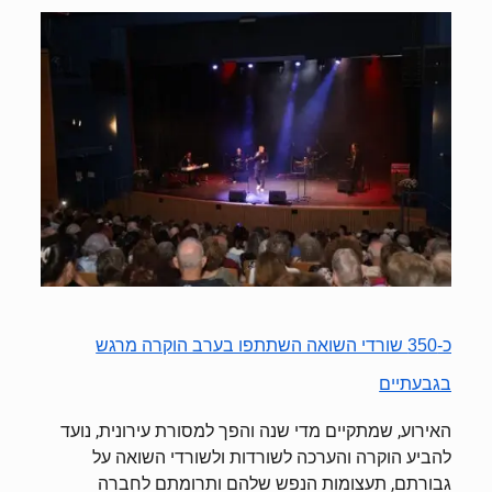
כ-350 שורדי השואה השתתפו בערב הוקרה מרגש
בגבעתיים
האירוע, שמתקיים מדי שנה והפך למסורת עירונית, נועד
להביע הוקרה והערכה לשורדות ולשורדי השואה על
גבורתם, תעצומות הנפש שלהם ותרומתם לחברה