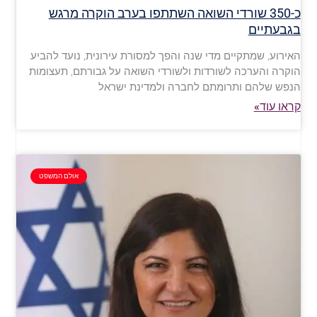
כ-350 שורדי השואה השתתפו בערב הוקרה מרגש
בגבעתיים
האירוע, שמתקיים מדי שנה והפך למסורת עירונית, נועד להביע
הוקרה והערכה לשורדות ולשורדי השואה על גבורתם, תעצומות
הנפש שלהם ותרומתם לחברה ולמדינת ישראל
קראו עוד»
אולם המשפט