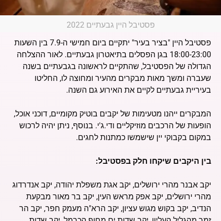
פסטיבל היין גבעתיים 2022
פסטיבל היין "בציר בעיר" יתקיים ביום חמישי ה-7.9 בין השעות
18:00-23:00 בגן הפסלים בתיאטרון גבעתיים. לאור ההצלחה
הגדולה של הפסטיבל, שהתקיים לראשונה בגבעתיים בשנה
שעברה ומשך מאות מבקרים מהעיר ומחוצה לו, החליטו
בעיריית גבעתיים לקיים את האירוע גם השנה.
המבקרים ייהנו מטעימות של יקבים בוטיק מקומיים, דוכני אוכל,
הופעות של הרכבים מוזיקליים ודי.ג'י. בנוסף, ניתן יהיה לרכוש
במקום בקבוקי יין שישמשו כמתנות לחגים.
בין היקבים שיקחו חלק בפסטיבל:
יקב אבנר מהרי ירושלים, יקב אגת משפלת יהודה, יקב אנדרדוג
מהרי ירושלים, יקב אפק מראש העין, יקב בר מאור מבקעת
הנדיב, יקב בקוש מגוש עציון, יקב הרא"ה מעמק חפר, יקב הר
זמר מהגליל העליון, יקב שדות ים מחוף הכרמל, יקב שדות