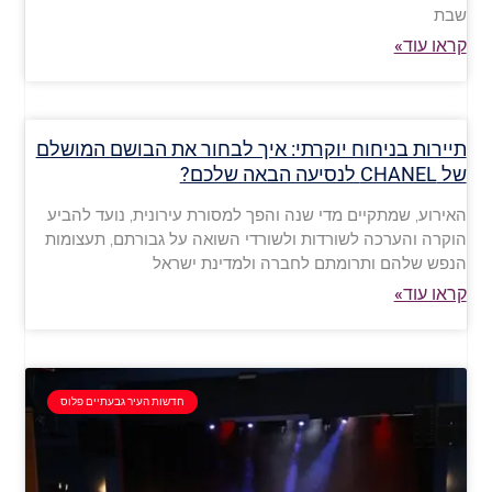
שבת
קראו עוד»
תיירות בניחוח יוקרתי: איך לבחור את הבושם המושלם
של CHANEL לנסיעה הבאה שלכם?
האירוע, שמתקיים מדי שנה והפך למסורת עירונית, נועד להביע
הוקרה והערכה לשורדות ולשורדי השואה על גבורתם, תעצומות
הנפש שלהם ותרומתם לחברה ולמדינת ישראל
קראו עוד»
חדשות העיר גבעתיים פלוס