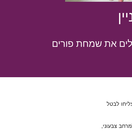
ין
לים את שמחת פורים
א יצליחו לבטל
רחב צבעוני,