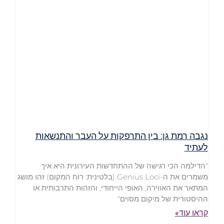
נגבה רמת גן: בין התרפקות על העבר והתנשאות
לעתיד
"הדילמה הכי רגישה של ההתחדשות העירונית היא איך
משמרים את ה-Genius Loci (בלטינית: רוח המקום) זהו מושג
המתאר את האווירה, האופי הייחודי, והזהות התרבותית או
ההיסטורית של מיקום מסוים"
קראו עוד»