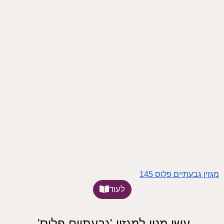
מגזין גבעתיים פלוס 145
לעוד
עשו מנוי למגזין 'גבעתיים פלוס',