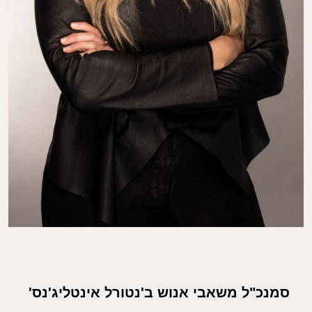
סמנכ"ל משאבי אנוש ב'נטורל אינטליג'נס'