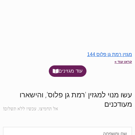
מגזין רמת גן פלוס 144
קראו עוד »
עוד מגזינים
עשו מנוי למגזין 'רמת גן פלוס', והישארו
מעודכנים
אל תחמיצו, עכשיו ללא תשלום!