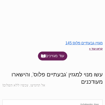
מגזין גבעתיים פלוס 145
קראו עוד »
עוד מגזינים
עשו מנוי למגזין 'גבעתיים פלוס', והישארו
מעודכנים
אל תחמיצו, עכשיו ללא תשלום!