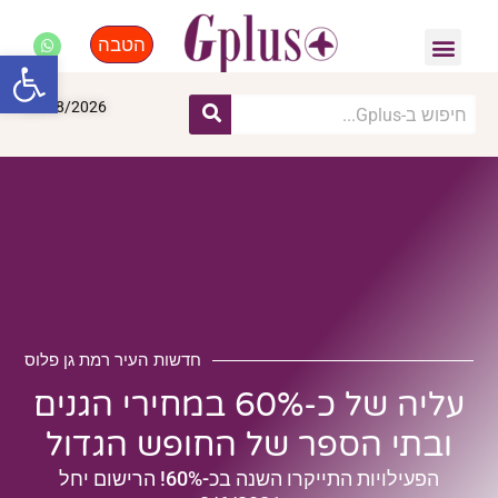
הטבה
פנאי, לייף סטייל, קניות
התחדשות עירונית
מומחים מקצועיים
פתח סרגל
08/08/2026
חדשות העיר רמת גן פלוס
עליה של כ-60% במחירי הגנים
ובתי הספר של החופש הגדול
הפעילויות התייקרו השנה בכ-60%! הרישום יחל