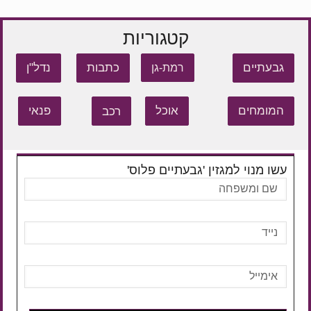
קטגוריות
גבעתיים
כתבות
נדל"ן
רמת-גן
המומחים
אוכל
רכב
פנאי
עשו מנוי למגזין 'גבעתיים פלוס'