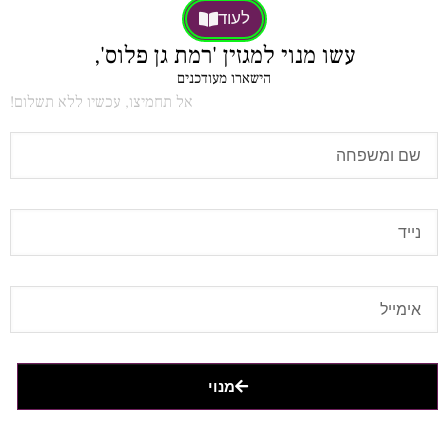
לעוד
עשו מנוי למגזין 'רמת גן פלוס',
הישארו מעודכנים
אל תחמיצו, עכשיו ללא תשלום!
מנוי