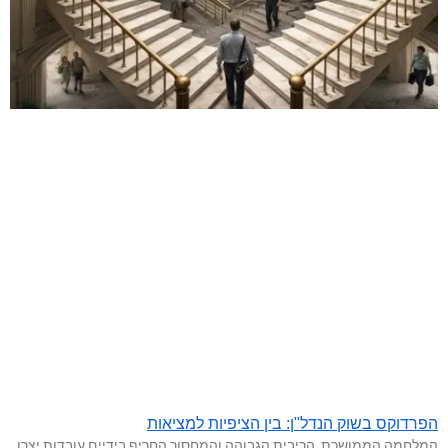
הפרדוקס בשוק הנדל"ן: בין הציפיות למציאות
המלחמה הממושכת, הריבית הגבוהה והמחסור החריף בידיים עובדות יצרו