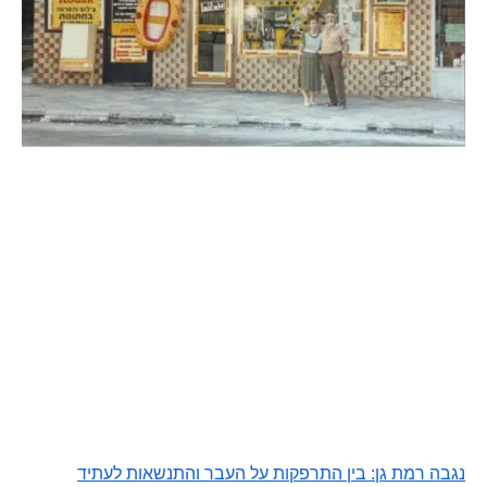
נגבה רמת גן: בין התרפקות על העבר והתנשאות לעתיד