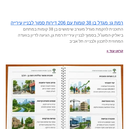
רמת גן: מגדל בן 38 קומות עם 206 דירות סמוך לבניין עירייה
התוכנית להקמת מגדל מעורב שימושים בן 38 קומות במתחם
ביאליק-המעג"ל, בסמוך לבניין עיריית רמת גן, הגיעה לדיון בוועדה
המחוזית לתכנון ולבנייה תל אביב
קראו עוד »