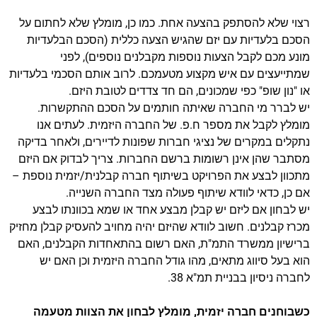
רצוי שלא להסתפק בהצעה אחת. כמו כן, מומלץ שלא לחתום על
הסכם בלעדיות עם יזם שהגיש הצעה כללית (הסכם הבלעדיות
מונע מכם לקבל הצעות נוספות מקבלנים נוספים), לפני
שמתייעצים עם איש מקצוע מטעמכם. לרוב אותם הסכמי בלעדיות
או "נון שופ" כפי שמכונים, הם חד צדדים לטובת היזם.
יש לברר מי החברה שאיתה חותמים על הסכם ההתקשרות.
מומלץ לקבל את מספר ח.פ. של החברה היזמית. לעתים אנו
נתקלים במקרים של נציגי חברות שפונות לדיירים, ולאחר בדיקה
מסתבר שהן אינן רשומות ברשם החברות. צריך לבדוק אם היזם
מתכוון לבצע את הפרויקט בשיתוף חברה קבלנית/יזמית נוספת –
אם כן, כדאי לוודא שיתוף פעולה מצד החברה השנייה.
יש לבחון אם ליזם יש קבלן מבצע אחד או שמא בכוונתו לבצע
מכרז קבלנים. חשוב לוודא שהיזם יהיה מחויב להעסיק קבלן מחזיק
ברישיון ממשרד התמ"ת, האם רשום בהתאחדות הקבלנים, האם
הוא בעל סיווג מתאים, מהו גודל החברה היזמית וכן האם יש
לחברה ניסיון בבניית תמ"א 38.
כשבוחנים חברה יזמית, מומלץ לבחון את הצוות מטעמה