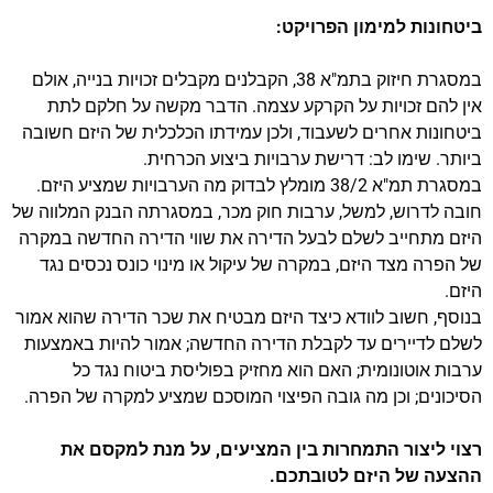
ביטחונות למימון הפרויקט:
במסגרת חיזוק בתמ"א 38, הקבלנים מקבלים זכויות בנייה, אולם
אין להם זכויות על הקרקע עצמה. הדבר מקשה על חלקם לתת
ביטחונות אחרים לשעבוד, ולכן עמידתו הכלכלית של היזם חשובה
ביותר. שימו לב: דרישת ערבויות ביצוע הכרחית.
במסגרת תמ"א 38/2 מומלץ לבדוק מה הערבויות שמציע היזם.
חובה לדרוש, למשל, ערבות חוק מכר, במסגרתה הבנק המלווה של
היזם מתחייב לשלם לבעל הדירה את שווי הדירה החדשה במקרה
של הפרה מצד היזם, במקרה של עיקול או מינוי כונס נכסים נגד
היזם.
בנוסף, חשוב לוודא כיצד היזם מבטיח את שכר הדירה שהוא אמור
לשלם לדיירים עד לקבלת הדירה החדשה; אמור להיות באמצעות
ערבות אוטונומית; האם הוא מחזיק בפוליסת ביטוח נגד כל
הסיכונים; וכן מה גובה הפיצוי המוסכם שמציע למקרה של הפרה.
רצוי ליצור התמחרות בין המציעים, על מנת למקסם את
ההצעה של היזם לטובתכם.