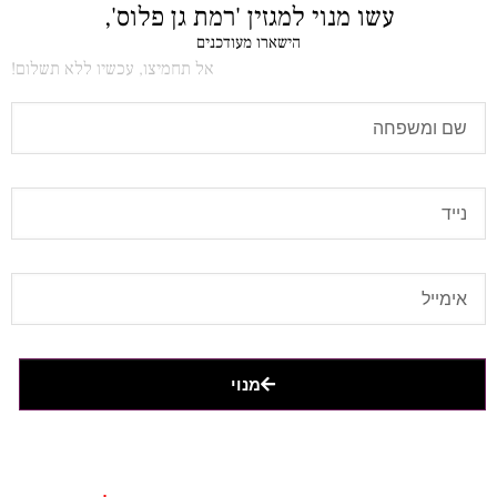
עשו מנוי למגזין 'רמת גן פלוס',
הישארו מעודכנים
אל תחמיצו, עכשיו ללא תשלום!
מנוי