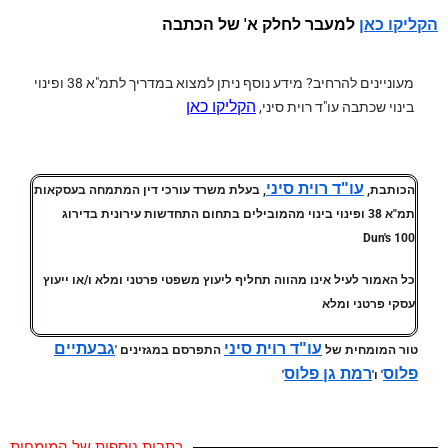
למעבר לחלק א' של הכתבה
הקליקו כאן
מעוניינים להרחיב?
מידע נוסף ניתן למצוא במדריך לתמ"א 38 ופינוי
הקליקו כאן
בינוי שכתבה עו"ד רוית סיני,
עו"ד רוית סיני
הכותבת,
, בעלת משרד עורכי דין המתמחה בעסקאות
תמ"א 38 ופינוי בינוי מהמובילים בתחום התחדשות עירונית בדירוג
Dun's 100
כל האמור לעיל אינו מהווה תחליף ליעוץ משפטי פרטני ומלא ו/או ייעוץ
עסקי פרטני ומלא
עו"ד רוית סיני
גבעתיים
טור המומחית של
התפרסם במגזינים '
פלוס
רמת גן פלוס
' ו'
'
כתבות נוספות של המומחית