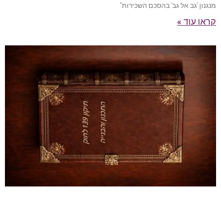
מנגנון 'גב אל גב' בהסכם השכירות"
קראו עוד »