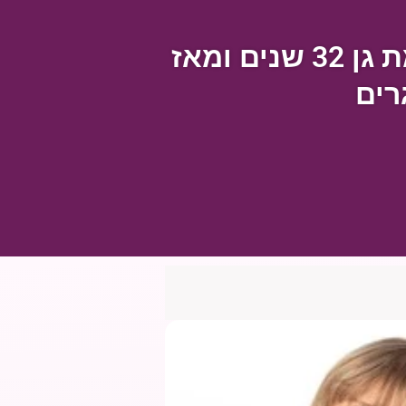
אבי סלומה פעיל רמת-גני מוכר ובולט. מתגורר ברמת גן 32 שנים ומאז
רים