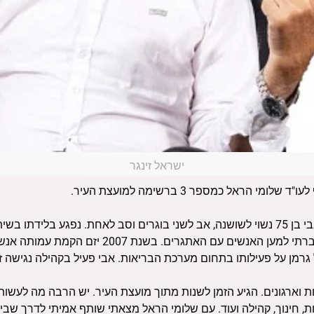
ישראל זינגר
הראל כמספר 3 ברשימה למועצת העיר.
אבי סלומה פעיל רמת-גני מוכר ובולט. אבי בן 75 נשוי לשושנה, אב לשני בוגרים וסב לאחת. 
רמן על פעילותו בתחום מערכת הבריאות. אבי פעיל בקהילה נגישה ז
 וארגונים. הגיע הזמן לשנות מתוך מועצת העיר. יש הרבה מה לעשות
ת, חינוך, קהילה ועוד. עם שלומי הראל מצאתי שותף אמיתי לדרך שביח