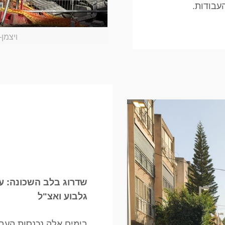
עבודות.
ויצמן
שדרוג בלב השכונה: ע
גלבוע ואצ"ל
בימים אלה נכנסות העב