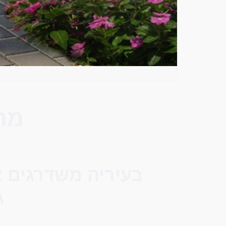
מה
בעיריה משדרגים א
ג