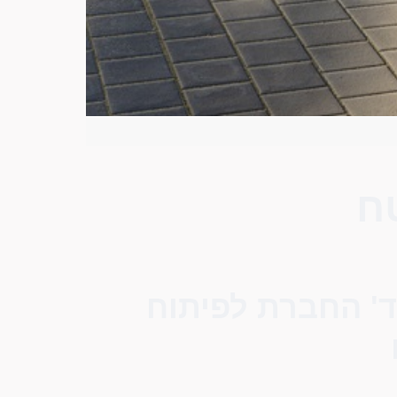
ח
ד' החברת לפיתוח