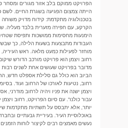
הפרויקט ממוקם בלב אזור מגורים ומסחר פע
הייתה צמצום הפגיעה בשגרת החיים. לשם כ
בטכנולוגיה מתקדמת: קידוח מדויק משוחה 
הקרקע, עם חפירה מזערית בלבד מעליה. ש
הימנעות מחסימות ממושכות ותפיסת שטחים
העבודות מתבצעות בשעות הלילה, כך שבשע
מוחזר לפעילות כמעט מלאה. ראש העיריה, רן
רחוב ויצמן הוא פרויקט מורכב הדורש שיקום
מדובר בפרויקט שעושים אחת לשנים רבות ו
הביוב הוא כולל גם סלילת אספלט חדש, התק
רחוב, נטיעות לאורכו של הרחוב ועוד. בסיומ
ויצמן ישנה את פניו ויהיה לרחוב מודרני, אס
עבור כולנו". עם סיום הפרויקט, רחוב ויצמן 
יותר, אלא יתבסס על תשתיות מתקדמות שיתא
באוכלוסיית העיר. בעיריית גבעתיים ובחברת 
נעשים מאמצים רבים לקיצור לוחות הזמנים 