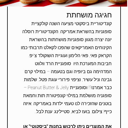
חגיגה מושחתת
קונדיטוריית ביסקוטי מציעה השנה קולקציית
סופגניות בהשראת אמריקה. הקונדיטורית רוסלה
יונה יצרה מגוון סופגניות מושחתות בהשראת
הקינוחים האמריקאים שהפכו לקאלט תרבותי כמו
הקראק פאי, פאי הלימון ועוגיית השוקולד צ'יפ.
חביבות המערכת היו סופגניית הרד וולווט
המדהימה גם ביופיה וגם בטעמה – במילוי קרם
גבינה וניל עשיר, וציפוי פירורי עוגת פטל. שלמות
כבר אמרנו?! וסופגניית Peanut Butter & Jelly –
סופגניה מושלמת במילוי קונפיטורת תות וחמאת
בוטנים שהזכירה לנו טעמי ילדות באמריקה. איזה
כייף! צילום: בועז לביא, סטיילינג: ענת לבל.
את המוצרים ניתן לרכוש בחנות "ביסקוטי" או