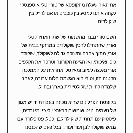
את האור שעלה מהקופסא של טורי. טלי אוספנסקי
לקחה אותנו למסע בין כוכבים או אם לדייק בין
שוקולדים.
השם טורי נבנה מהשמות של שתי האחיות טלי
ואורי, שהתחילו להכין שוקולדים במרתף בבית של
אורי, מתוך אהבה ותשוקה גדולה לשוקולד, שוקולד
כיפי ואיכותי. ואז הגיעה הקורונה וטרפה את הקלפים,
אורי נאלצה לעזוב ומאז טלי אחראית על הממלכה
הקטנה הזו, וטורי הוא הגשמת חלום עבורה, לאחר
שלמדה להיות שוקולטיירית בארץ ובחו"ל.
בקופסת הפרלינים שהיא מכינה בעבודת יד יש מגוון
של טעמים: נוגט שומשום קראנצ'י, ליצ'י ומי ורדים,
פיסטוק עם תחתית שוקולד לבן ופטל, פסיפלורה עם
גנאש שוקולד לבן ועוד ועוד… בכל פעם שהכנסנו