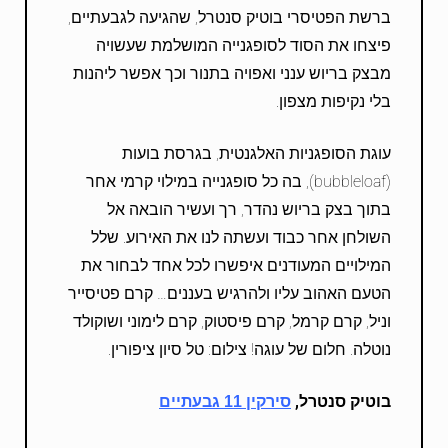
ברשת הפטיסרי בוטיק סנטרל, שהגיעה לגבעתיים,
פיצחו את הסוד לסופגנייה המושלמת שעשויה
מבצק בריוש ענני ואפויה בתנור וכך אפשר ליהנות
בלי נקיפות מצפון.
עוגת הסופגניות האלגנטית, בגרסת בועות
(bubbleloaf), בה כל סופגנייה במילוי קרמי אחר
בתוך בצק בריוש נהדר, רך ועשיר הובאה אל
השולחן אחר כבוד ועשתה לנו את האירוע. שלל
המילויים המעודנים איפשרו לכל אחד לבחור את
הטעם האהוב עליו ולהרגיש בעננים… קרם פטיסייר
וניל, קרם קרמל, קרם פיסטוק, קרם לימוני ושוקולד
נוטלה. חלום של עוגה! צילום: טל סיון ציפורין.
בוטיק סנטרל,
סירקין 11 גבעתיים