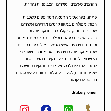
הקרמים טעימים ועשירים, והצבעוניות נהדרת.
פתחנו בקרואסוני החמאה המדופפים לשכבות
רבות וממולאים במגוון קרמים מדויקים ועשירים:
שקדים, פיסטוק, שוקולד לבן ומסקרפונה ופררו
רושה, המשכנו לעוגת דולצ'ה ובננה קרמית ונימוחה
וקינחנו בטירמיסו אישי משגע – אולי בזכות הרכות
של המסקרפונה הטירמיסו הזה ממכר ומיועד לכל
מי שרוצה ליהנות בחג עם נקיפות מצפון! שווה
להזמין, להבליח לרגע אל ארץ המתוקים המשגעת
של עומר ורום, לטעום ולהעלות תמונות לאינסטגרם
כדי שכולם יקנאו בכם!
:
Bakery_omer