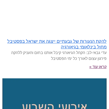
להקת הנעורות של גבעתיים ייצגה את ישראל בפסטיבל
מחול בינלאומי בגיאורגיה
עדי גבאי-לב: הקהל הגיאורגי קיבל אותנו בחום והעניק ללהקה
פירגון עצום לאורך כל ימי הפסטיבל
קראו עוד »