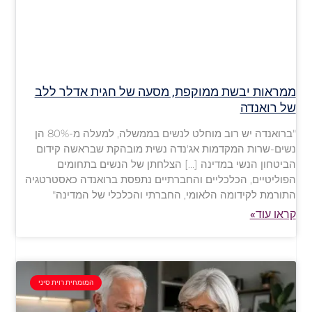
ממראות יבשת ממוקפת, מסעה של חגית אדלר ללב
של רואנדה
"ברואנדה יש רוב מוחלט לנשים בממשלה, למעלה מ-80% הן
נשים-שרות המקדמות אג'נדה נשית מובהקת שבראשה קידום
הביטחון הנשי במדינה […] הצלחתן של הנשים בתחומים
הפוליטיים, הכלכליים והחברתיים נתפסת ברואנדה כאסטרטגיה
התורמת לקידומה הלאומי, החברתי והכלכלי של המדינה"
קראו עוד»
המומחית רוית סיני