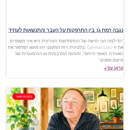
נגבה רמת גן: בין התרפקות על העבר והתנשאות לעתיד
"הדילמה הכי רגישה של ההתחדשות העירונית היא איך משמרים
את ה-Genius Loci (בלטינית: רוח המקום) זהו מושג המתאר את
האווירה, האופי הייחודי, והזהות התרבותית או ההיסטורית של
מיקום מסוים"
קראו עוד»
כתבות השער