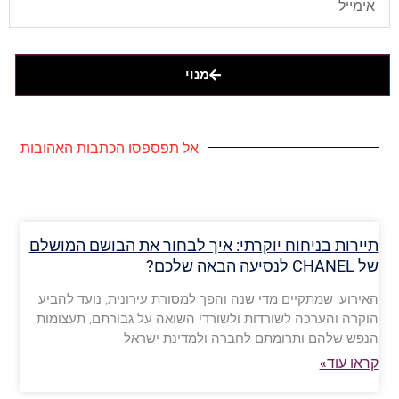
מנוי
אל תפספסו הכתבות האהובות
תיירות בניחוח יוקרתי: איך לבחור את הבושם המושלם
של CHANEL לנסיעה הבאה שלכם?
האירוע, שמתקיים מדי שנה והפך למסורת עירונית, נועד להביע
הוקרה והערכה לשורדות ולשורדי השואה על גבורתם, תעצומות
הנפש שלהם ותרומתם לחברה ולמדינת ישראל
קראו עוד»