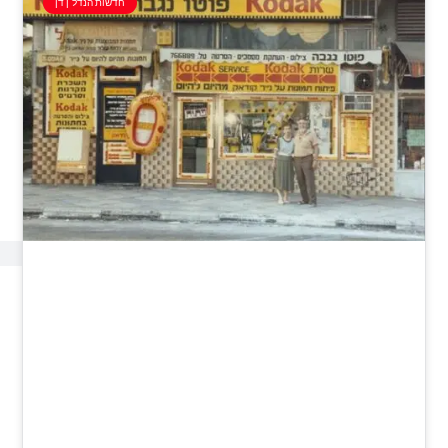
חדשות הנדל"ן דן