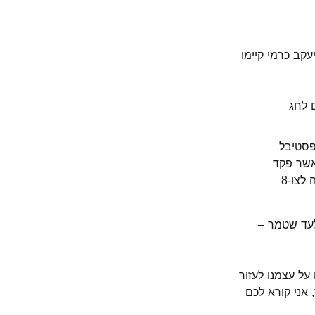
עקב כרמי קיימו
 לחג
24-) יתקיים פסטיבל "שירת הים" לתרבות יהודית ה-13. הפסטיבל
אשר פקד
אותנו ב-7 באוקטובר – הרצאתה של אורית ברוך, אמה של עדי הי"ד אשר נפלה בדרכה לצו-8
אלעד שטמר –
על עצמנו לעזור
אני קורא לכם