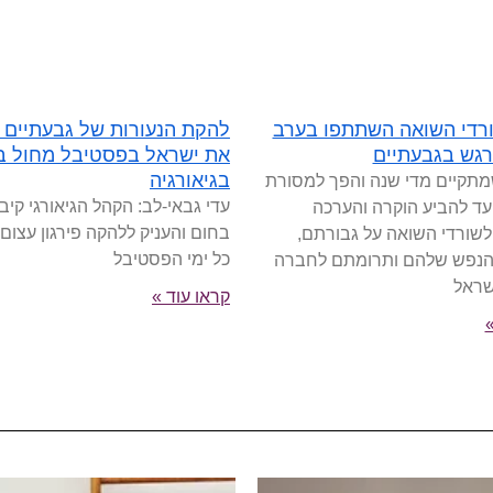
35 שורדי השואה השתתפו בערב
להקת הנעורות של גבעתיים י
רגש בגבעתיים
את ישראל בפסטיבל מחול בי
בגיאורגיה
מתקיים מדי שנה והפך למסורת
עדי גבאי-לב: הקהל הגיאורגי קיבל
נועד להביע הוקרה והערכה
בחום והעניק ללהקה פירגון עצום
לשורדי השואה על גבורתם,
כל ימי הפסטיבל
הנפש שלהם ותרומתם לחברה
שראל
קראו עוד »
»