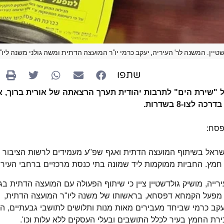
שטיין. המשנה לר' העיריה, יעקב כרמי יו"ר המועצה הדתית ומשה גולני משנה לי
שתפו
"שירת הים" לתרבות יהודית תערך הרצאתה של אורית ברוך, 
 לצו-8 בשדרות.
פסח:
ראל בשיתוף המועצה הדתית ואגף שפ"ע מעמידים לרשות הציבור 
חמץ. החביות ממוקמות ליד שמונה בתי כנסת מרכזיים ברחבי העיר.
ייה, מושיק גולדשטיין ציין כי שיתוף הפעולה עם המועצה הדתית ב
ן: מפעל הקמחא דפסחא, בראשותו של משנה ליו"ר המועצה הדתית, מש
קב כרמי שביחד מעבירים מאות מנות ותלושים לתושבי גבעתיים, ה
רת החמץ בעיר לכלל התושבים ובעלי העסקים ללא עלות וכו'.