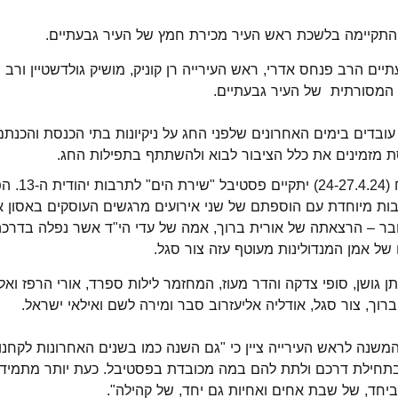
התקיימה בלשכת ראש העיר מכירת חמץ של העיר גבעתיים.
ים הרב פנחס אדרי, ראש העירייה רן קוניק, מושיק גולדשטיין ורב י
המסורתית של העיר גבעתיים.
עובדים בימים האחרונים שלפני החג על ניקיונות בתי הכנסת והכנתם
 מזמינים את כלל הציבור לבוא ולהשתתף בתפילות החג.
בחול המועד פסח (27.4.24
ת מיוחדת עם הוספתם של שני אירועים מרגשים העוסקים באסון 
של אמן המנדולינות מעוטף עזה צור סגל.
תן גושן, סופי צדקה והדר מעוז, המחזמר לילות ספרד, אורי הרפז ו
רוך, צור סגל, אודליה אליעזרוב סבר ומירה לשם ואילאי ישראל.
המשנה לראש העירייה ציין כי "גם השנה כמו בשנים האחרונות לקחנו 
בתחילת דרכם ולתת להם במה מכובדת בפסטיבל. כעת יותר מתמיד, 
ביחד, של שבת אחים ואחיות גם יחד, של קהילה".