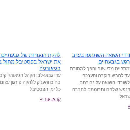
35 שורדי השואה השתתפו בערב
להקת הנעורות של גבעתיים י
רגש בגבעתיים
את ישראל בפסטיבל מחול בי
בגיאורגיה
מתקיים מדי שנה והפך למסורת
עדי גבאי-לב: הקהל הגיאורגי קיבל
נועד להביע הוקרה והערכה
בחום והעניק ללהקה פירגון עצום
לשורדי השואה על גבורתם,
כל ימי הפסטיבל
הנפש שלהם ותרומתם לחברה
שראל
קראו עוד »
»