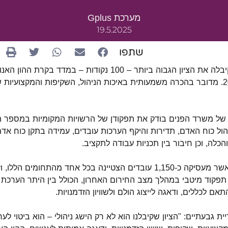
מערכת Gplus
19.5.2025
שתפו
עיריית גבעתיים קיבלה את הציון הגבוה ביותר – 100 נקודות – במדד 
הפנים לשנת 2024. מדובר בהכרה משמעותית באיכות הניהול, השקיפות והמקצוע
 של משרד הפנים בודק את תפקודן של הרשויות המקומיות במספר תח
יהול כוח האדם, תדירות והיקף הערכות עובדים, עמידה בתקן כוח אד
 והכלה, וכן חיבור בין תכניות עבודה לתקציב
.
עיריית גבעתיים, אשר מעסיקה כ-1,150 עובדים הצטיינה בכל אחד מהתחומים הל
תפקוד מיטבי במהלך מצב החירום האחרון, הכולל בין היתר הערכת 
אם לכללים, ודאגה לייצוג הולם ולשוויון הזדמנויות
.
יית גבעתיים:
"הציון שקיבלנו הוא לא רק הישג ניהולי – הוא ביטוי לע