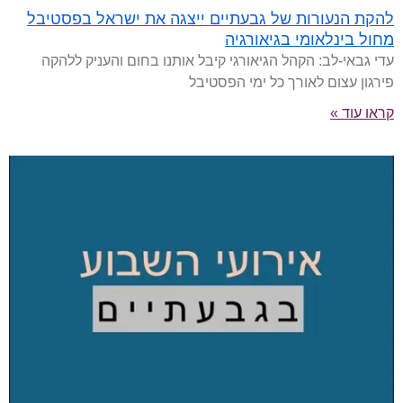
להקת הנעורות של גבעתיים ייצגה את ישראל בפסטיבל
מחול בינלאומי בגיאורגיה
עדי גבאי-לב: הקהל הגיאורגי קיבל אותנו בחום והעניק ללהקה
פירגון עצום לאורך כל ימי הפסטיבל
קראו עוד »