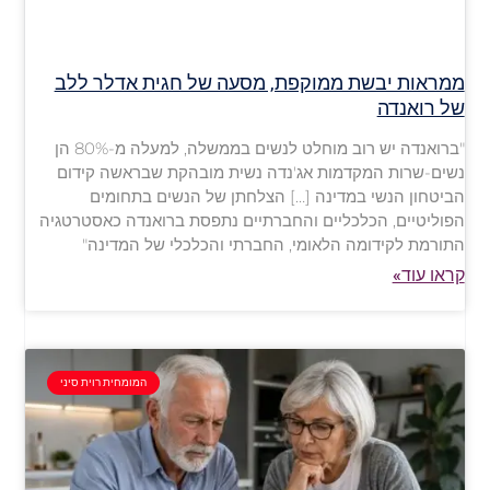
ממראות יבשת ממוקפת, מסעה של חגית אדלר ללב
של רואנדה
"ברואנדה יש רוב מוחלט לנשים בממשלה, למעלה מ-80% הן
נשים-שרות המקדמות אג'נדה נשית מובהקת שבראשה קידום
הביטחון הנשי במדינה […] הצלחתן של הנשים בתחומים
הפוליטיים, הכלכליים והחברתיים נתפסת ברואנדה כאסטרטגיה
התורמת לקידומה הלאומי, החברתי והכלכלי של המדינה"
קראו עוד»
המומחית רוית סיני