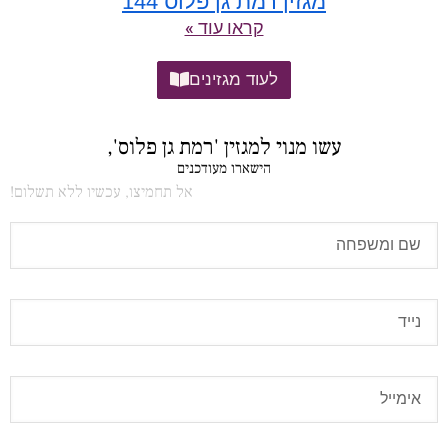
מגזין רמת גן פלוס 144
קראו עוד »
לעוד מגזינים
עשו מנוי למגזין 'רמת גן פלוס',
הישארו מעודכנים
אל תחמיצו, עכשיו ללא תשלום!