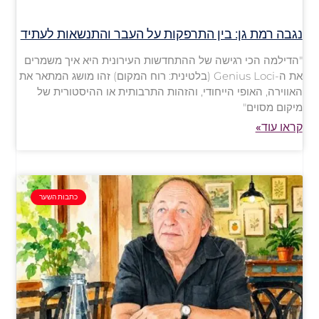
נגבה רמת גן: בין התרפקות על העבר והתנשאות לעתיד
"הדילמה הכי רגישה של ההתחדשות העירונית היא איך משמרים
את ה-Genius Loci (בלטינית: רוח המקום) זהו מושג המתאר את
האווירה, האופי הייחודי, והזהות התרבותית או ההיסטורית של
מיקום מסוים"
קראו עוד»
כתבות השער