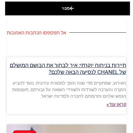
מנוי
אל תפספסו הכתבות האהובות
תיירות בניחוח יוקרתי: איך לבחור את הבושם המושלם
של CHANEL לנסיעה הבאה שלכם?
האירוע, שמתקיים מדי שנה והפך למסורת עירונית, נועד להביע
הוקרה והערכה לשורדות ולשורדי השואה על גבורתם, תעצומות
הנפש שלהם ותרומתם לחברה ולמדינת ישראל
קראו עוד»