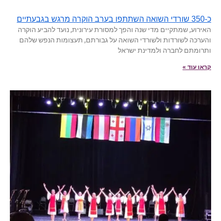
כ-350 שורדי השואה השתתפו בערב הוקרה מרגש בגבעתיים
האירוע, שמתקיים מדי שנה והפך למסורת עירונית, נועד להביע הוקרה
והערכה לשורדות ולשורדי השואה על גבורתם, תעצומות הנפש שלהם
ותרומתם לחברה ולמדינת ישראל
קראו עוד »