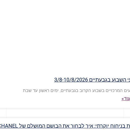
שבוע בגבעתיים 3/8-10/8/2026
ים המרכזיים בשבוע הקרוב בגבעתיים, ימים ראשון עד שבת
וד»
תיירות בניחוח יוקרתי: איך לבחור את הבושם המושלם של 