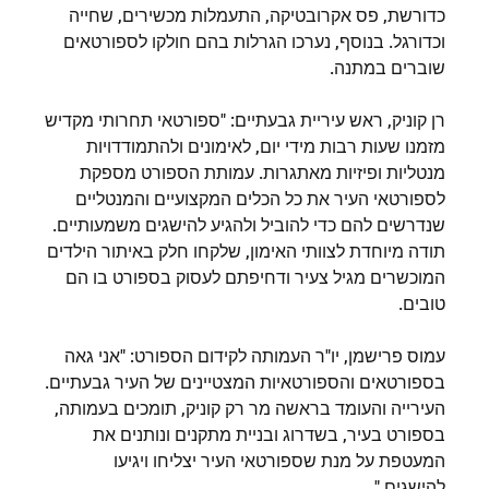
כדורשת, פס אקרובטיקה, התעמלות מכשירים, שחייה
וכדורגל. בנוסף, נערכו הגרלות בהם חולקו לספורטאים
שוברים במתנה.
רן קוניק, ראש עיריית גבעתיים: "ספורטאי תחרותי מקדיש
מזמנו שעות רבות מידי יום, לאימונים ולהתמודדויות
מנטליות ופיזיות מאתגרות. עמותת הספורט מספקת
לספורטאי העיר את כל הכלים המקצועיים והמנטליים
שנדרשים להם כדי להוביל ולהגיע להישגים משמעותיים.
תודה מיוחדת לצוותי האימון, שלקחו חלק באיתור הילדים
המוכשרים מגיל צעיר ודחיפתם לעסוק בספורט בו הם
טובים.
עמוס פרישמן, יו"ר העמותה לקידום הספורט: "אני גאה
בספורטאים והספורטאיות המצטיינים של העיר גבעתיים.
העירייה והעומד בראשה מר רק קוניק, תומכים בעמותה,
בספורט בעיר, בשדרוג ובניית מתקנים ונותנים את
המעטפת על מנת שספורטאי העיר יצליחו ויגיעו
להישגים."