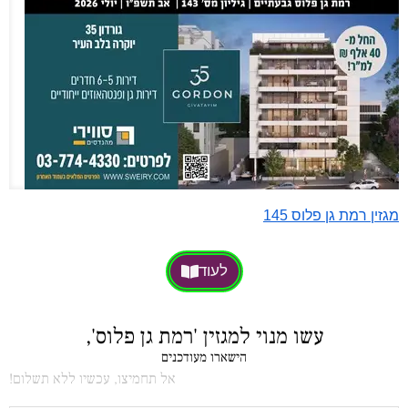
מגזין רמת גן פלוס 145
לעוד
עשו מנוי למגזין 'רמת גן פלוס',
הישארו מעודכנים
אל תחמיצו, עכשיו ללא תשלום!