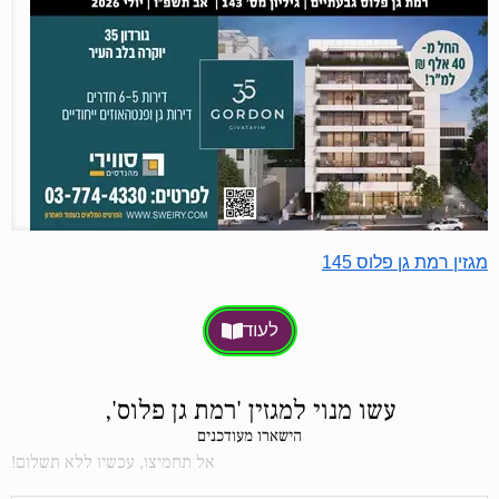
מגזין רמת גן פלוס 145
לעוד
עשו מנוי למגזין 'רמת גן פלוס',
הישארו מעודכנים
אל תחמיצו, עכשיו ללא תשלום!