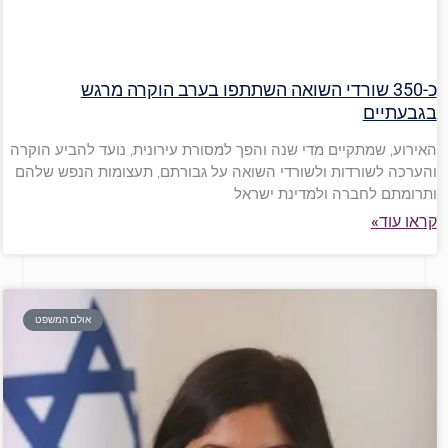
כ-350 שורדי השואה השתתפו בערב הוקרה מרגש
בגבעתיים
האירוע, שמתקיים מדי שנה והפך למסורת עירונית, נועד להביע הוקרה
והערכה לשורדות ולשורדי השואה על גבורתם, תעצומות הנפש שלהם
ותרומתם לחברה ולמדינת ישראל
קראו עוד»
אולם המשפט